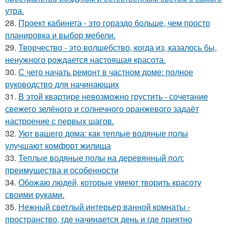
утра.
28.
Проект кабинета - это гораздо больше, чем просто
планировка и выбор мебели.
29.
Творчество - это волшебство, когда из, казалось бы,
ненужного рождается настоящая красота.
30.
С чего начать ремонт в частном доме: полное
руководство для начинающих
31.
В этой квартире невозможно грустить - сочетание
свежего зелёного и солнечного оранжевого задаёт
настроение с первых шагов.
32.
Уют вашего дома: как теплые водяные полы
улучшают комфорт жилища
33.
Теплые водяные полы на деревянный пол:
преимущества и особенности
34.
Обожаю людей, которые умеют творить красоту
своими руками.
35.
Нежный светлый интерьер ванной комнаты -
пространство, где начинается день и где приятно