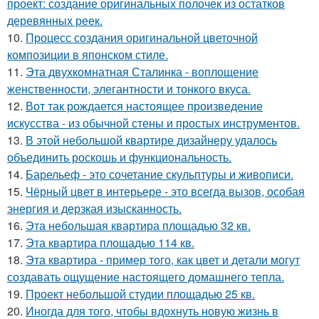
проект: создание оригинальных полочек из остатков
деревянных реек.
10.
Процесс создания оригинальной цветочной
композиции в японском стиле.
11.
Эта двухкомнатная Сталинка - воплощение
женственности, элегантности и тонкого вкуса.
12.
Вот так рождается настоящее произведение
искусства - из обычной стены и простых инструментов.
13.
В этой небольшой квартире дизайнеру удалось
объединить роскошь и функциональность.
14.
Барельеф - это сочетание скульптуры и живописи.
15.
Чёрный цвет в интерьере - это всегда вызов, особая
энергия и дерзкая изысканность.
16.
Эта небольшая квартира площадью 32 кв.
17.
Эта квартира площадью 114 кв.
18.
Эта квартира - пример того, как цвет и детали могут
создавать ощущение настоящего домашнего тепла.
19.
Проект небольшой студии площадью 25 кв.
20.
Иногда для того, чтобы вдохнуть новую жизнь в