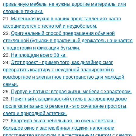
привычную мебель, не нужны дорогие материалы или
сложные техники.
21.
Маленькая кухня в наших представлениях часто
ассоциируется с теснотой и неудобством.
22.
Оригинальный способ превращения обычной
стеклянной бутылки в практичный держатель начинается
с подготовки и фиксации бутылки.
23.
На площади всего 38 кв.
24.
Этот проект - пример того, как дизайнер смог
превратить квартиру с неудобной планировкой в
комфортное и элегантное пространство для молодой
семьи.
25.
Пурпур и патина: вторая жизнь мебели с характером.
26.
Приятный скандинавский стиль в загородном доме
после капитального ремонта - это сочетание простоты,
света и природной эстетики.
27.
Квартира была небольшая, но очень светлая -
большое окно и застеклённая лоджия наполняли
пространство воздухом и естественным светом с самого