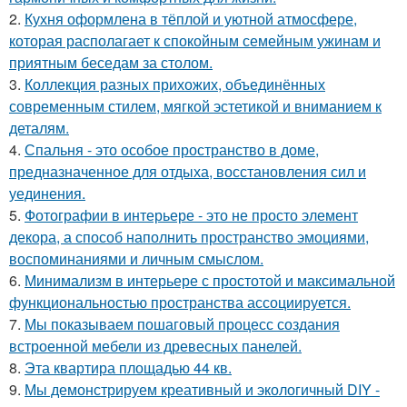
2.
Кухня оформлена в тёплой и уютной атмосфере,
которая располагает к спокойным семейным ужинам и
приятным беседам за столом.
3.
Коллекция разных прихожих, объединённых
современным стилем, мягкой эстетикой и вниманием к
деталям.
4.
Спальня - это особое пространство в доме,
предназначенное для отдыха, восстановления сил и
уединения.
5.
Фотографии в интерьере - это не просто элемент
декора, а способ наполнить пространство эмоциями,
воспоминаниями и личным смыслом.
6.
Минимализм в интерьере с простотой и максимальной
функциональностью пространства ассоциируется.
7.
Мы показываем пошаговый процесс создания
встроенной мебели из древесных панелей.
8.
Эта квартира площадью 44 кв.
9.
Мы демонстрируем креативный и экологичный DIY -