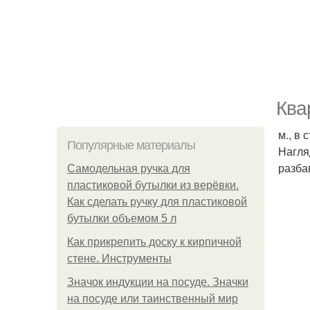
Ква
м., в
Популярные материалы
Нагля
разба
Самодельная ручка для
пластиковой бутылки из верёвки.
Как сделать ручку для пластиковой
бутылки объемом 5 л
Как прикрепить доску к кирпичной
стене. Инструменты
Значок индукции на посуде. Значки
на посуде или таинственный мир