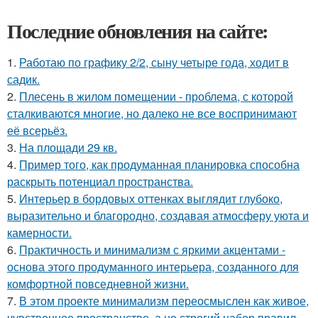
Последние обновления на сайте:
1.
Работаю по графику 2/2, сыну четыре года, ходит в
садик.
2.
Плесень в жилом помещении - проблема, с которой
сталкиваются многие, но далеко не все воспринимают
её всерьёз.
3.
На площади 29 кв.
4.
Пример того, как продуманная планировка способна
раскрыть потенциал пространства.
5.
Интерьер в бордовых оттенках выглядит глубоко,
выразительно и благородно, создавая атмосферу уюта и
камерности.
6.
Практичность и минимализм с яркими акцентами -
основа этого продуманного интерьера, созданного для
комфортной повседневной жизни.
7.
В этом проекте минимализм переосмыслен как живое,
чувственное пространство, а не строгий набор правил.