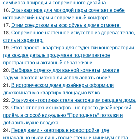
симбиоза природы и современного дизайна.
16.
Эта квартира для молодой пары сочетает в себе
исторический шарм и современный комфорт.
17.
Этим средством вы всю обувь в доме отмоете!
18.
Современное настенное искусство из дерева: тепло,
стиль и характер.
19.
Этот проект - квартира для студентки консерватории,
где каждая деталь продумана под компактное
пространство и активный образ жизни.
20.
Выбирая отделку для ванной комнаты, многие
задумываются: можно ли использовать обои?
21.
В историческом доме дизайнеры оформили
двухкомнатную квартиру площадью 57 кв.
22.
Эта кухня - гостиная стала настоящим сердцем дома.
23.
Отказ от верхних шкафов - не просто дизайнерский
приём, а способ визуально "Приподнять" потолки и
добавить кухне воздуха.
24.
Перед вами - квартира в новостройке, где
изначально были лишь голые стены и минимум света.