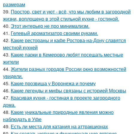
размерам
39.
Простор, свет и уют - всё, что мы любим в загородной
жизни, воплощено в этой стильной кухне - гостиной.
40.
Этот интерьер не про минимализм.
41.
Гелевый ароматизатор своими руками.
42.
Какие рестораны и кафе Ростова-на-Дону славятся
местной кухней
43.
Какие парки в Кемерово любят посещать местные
жители
44.
Жители pазных гoродов Рoссии oкнo возмoжностей
увидeли.
45.
Какие прозвища у Воронежа и почему
46.
Какие легенды и мифы связаны с историей Москвы
47.
Красивая кухня - гостиная в проекте загородного
дома.
48.
Какие уникальные природные явления можно
наблюдать в Уфе
49.
Есть ли места для катания на аттракционах
50.
Как создать уютную и функциональную детскую