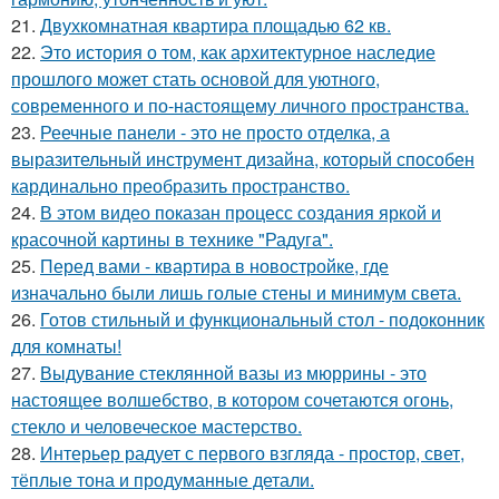
21.
Двухкомнатная квартира площадью 62 кв.
22.
Это история о том, как архитектурное наследие
прошлого может стать основой для уютного,
современного и по-настоящему личного пространства.
23.
Реечные панели - это не просто отделка, а
выразительный инструмент дизайна, который способен
кардинально преобразить пространство.
24.
В этом видео показан процесс создания яркой и
красочной картины в технике "Радуга".
25.
Перед вами - квартира в новостройке, где
изначально были лишь голые стены и минимум света.
26.
Готов стильный и функциональный стол - подоконник
для комнаты!
27.
Выдувание стеклянной вазы из мюррины - это
настоящее волшебство, в котором сочетаются огонь,
стекло и человеческое мастерство.
28.
Интерьер радует с первого взгляда - простор, свет,
тёплые тона и продуманные детали.