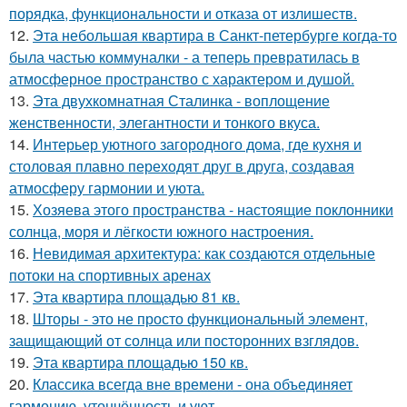
порядка, функциональности и отказа от излишеств.
12.
Эта небольшая квартира в Санкт-петербурге когда-то
была частью коммуналки - а теперь превратилась в
атмосферное пространство с характером и душой.
13.
Эта двухкомнатная Сталинка - воплощение
женственности, элегантности и тонкого вкуса.
14.
Интерьер уютного загородного дома, где кухня и
столовая плавно переходят друг в друга, создавая
атмосферу гармонии и уюта.
15.
Хозяева этого пространства - настоящие поклонники
солнца, моря и лёгкости южного настроения.
16.
Невидимая архитектура: как создаются отдельные
потоки на спортивных аренах
17.
Эта квартира площадью 81 кв.
18.
Шторы - это не просто функциональный элемент,
защищающий от солнца или посторонних взглядов.
19.
Эта квартира площадью 150 кв.
20.
Классика всегда вне времени - она объединяет
гармонию, утончённость и уют.