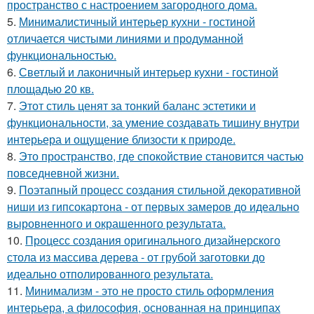
пространство с настроением загородного дома.
5.
Минималистичный интерьер кухни - гостиной
отличается чистыми линиями и продуманной
функциональностью.
6.
Светлый и лаконичный интерьер кухни - гостиной
площадью 20 кв.
7.
Этот стиль ценят за тонкий баланс эстетики и
функциональности, за умение создавать тишину внутри
интерьера и ощущение близости к природе.
8.
Это пространство, где спокойствие становится частью
повседневной жизни.
9.
Поэтапный процесс создания стильной декоративной
ниши из гипсокартона - от первых замеров до идеально
выровненного и окрашенного результата.
10.
Процесс создания оригинального дизайнерского
стола из массива дерева - от грубой заготовки до
идеально отполированного результата.
11.
Минимализм - это не просто стиль оформления
интерьера, а философия, основанная на принципах