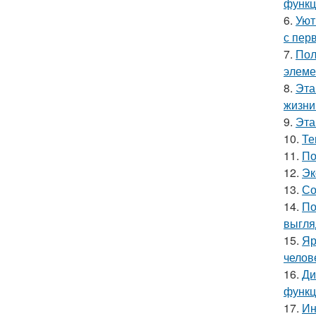
функц
6.
Уют
с перв
7.
Пол
элеме
8.
Эта
жизни
9.
Эта
10.
Те
11.
По
12.
Эк
13.
Со
14.
По
выгля
15.
Яр
челов
16.
Ди
функц
17.
Ин