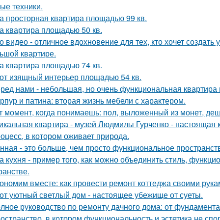
ые техники.
а просторная квартира площадью 99 кв.
а квартира площадью 50 кв.
о видео - отличное вдохновение для тех, кто хочет создат
ьшой квартире.
а квартира площадью 74 кв.
от изящный интерьер площадью 54 кв.
ред нами - небольшая, но очень функциональная квартира 
рпур и патина: вторая жизнь мебели с характером.
т момент, когда понимаешь: пол, выложенный из монет, де
икальная квартира - музей Людмилы Гурченко - настоящая 
оцесс, в котором оживает природа.
нная - это больше, чем просто функциональное пространст
а кухня - пример того, как можно объединить стиль, функц
ранстве.
ономим вместе: как провести ремонт коттеджа своими рука
от уютный светлый дом - настоящее убежище от суеты.
лное руководство по ремонту дачного дома: от фундамент
остранство, в котором функциональность и эстетика не спор