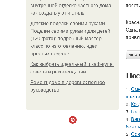
посет
внутренней отделке частного дома:
как создать уют и стиль
Красн
Детские поделки своими руками.
Одна 
Поделки своими руками для детей
привл
(120 фото): подробный мастер-
класс по изготовлению, идеи
простых поделок
читат
Как выбрать идеальный шкаф-купе:
Пос
советы и рекомендации
Ремонт дома в деревне: полное
1.
Сме
руководство
цвето
2.
Ког
3.
Гос
4.
Вар
безоп
5.
Сов