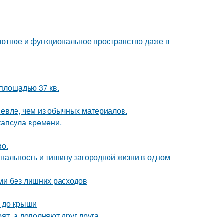
ь уютное и функциональное пространство даже в
площадью 37 кв.
шевле, чем из обычных материалов.
капсула времени.
во.
иональность и тишину загородной жизни в одном
ми без лишних расходов
а до крыши
ят, а дополняют друг друга.