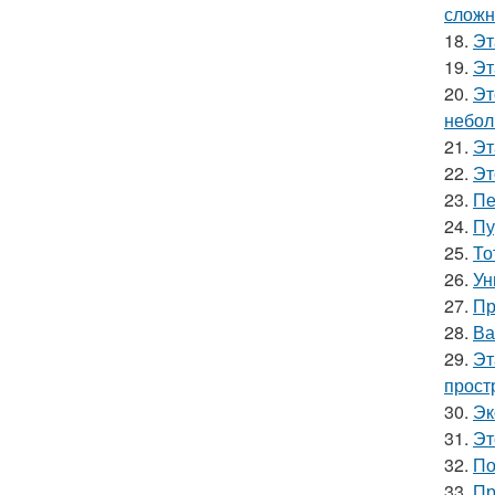
сложн
18.
Эт
19.
Эт
20.
Эт
небол
21.
Эт
22.
Эт
23.
Пе
24.
Пу
25.
То
26.
Ун
27.
Пр
28.
Ва
29.
Эт
прост
30.
Эк
31.
Эт
32.
По
33.
Пр