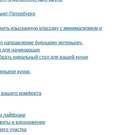
анкт-Петербурге
инить изысканную классику с минимализмом и
дал направление будущему интерьеру.
ия для начинающих
брать идеальный стол для вашей кухни
ерьере кухни.
я вашего комфорта
 и лайфхаки
оветы и вдохновение
его участка