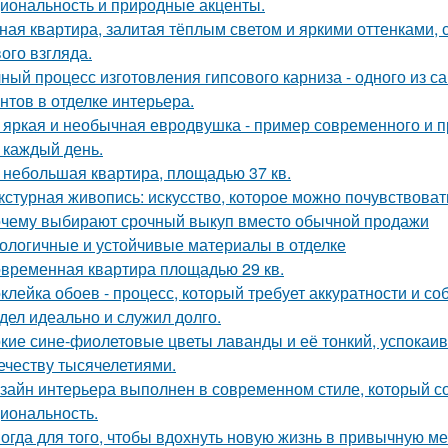
иональность и природные акценты.
ная квартира, залитая тёплым светом и яркими оттенками, 
ого взгляда.
ный процесс изготовления гипсового карниза - одного из 
нтов в отделке интерьера.
 яркая и необычная евродвушка - пример современного и 
 каждый день.
 небольшая квартира, площадью 37 кв.
кстурная живопись: искусство, которое можно почувствоват
чему выбирают срочный выкуп вместо обычной продажи
ологичные и устойчивые материалы в отделке
временная квартира площадью 29 кв.
клейка обоев - процесс, который требует аккуратности и со
дел идеально и служил долго.
кие сине-фиолетовые цветы лаванды и её тонкий, успокаив
ечеству тысячелетиями.
зайн интерьера выполнен в современном стиле, который соч
иональность.
огда для того, чтобы вдохнуть новую жизнь в привычную м