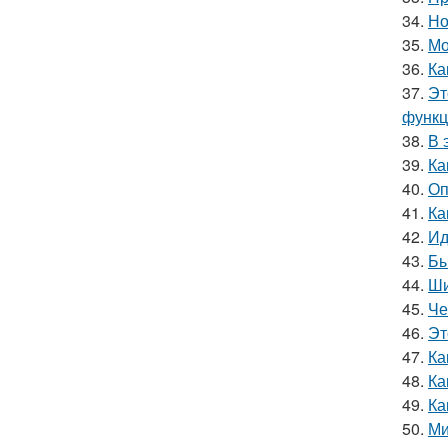
34.
Но
35.
Мо
36.
Ка
37.
Эт
функц
38.
В 
39.
Ка
40.
Оп
41.
Ка
42.
Ид
43.
Бы
44.
Ши
45.
Че
46.
Эт
47.
Ка
48.
Ка
49.
Ка
50.
Ми