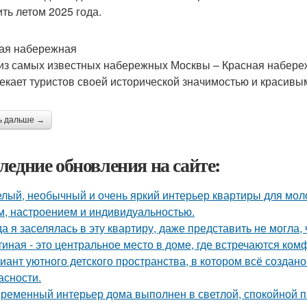
ить летом 2025 года.
ая набережная
из самых известных набережных Москвы – Красная набереж
екает туристов своей исторической значимостью и красивы
ь дальше →
ледние обновления на сайте:
лый, необычный и очень яркий интерьер квартиры для моло
м, настроением и индивидуальностью.
да я заселялась в эту квартиру, даже представить не могла, 
тиная - это центральное место в доме, где встречаются ком
иант уютного детского пространства, в котором всё создан
асности.
ременный интерьер дома выполнен в светлой, спокойной па