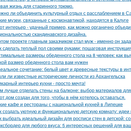
вая жизнь для старинного трюмо.
жно ли объединить культурный отдых с расслаблением в С
кие музеи, связанные с космонавтикой, находятся в Калуге
от интерьер - удачный пример, как можно органично объед
иональностью скандинавского дизайна.
этом проекте главным заказчиком стал муж - именно он за
к сделать теплый пол своими руками: пошаговая инструкц
тимальные размеры обеденного стола на 8 человек: как вы
кой размер обеденного стола вам нужен
еальное сочетание: белый цвет и древесные текстуры в инт
ли ли известные исторические личности из Архангельска
карный интерьер кухни - просто мечта!
м лучше отделать стены на балконе: выбор материалов дл
от дом создан для того, чтобы в нём хотелось оставаться.
кие кафе и рестораны с национальной кухней в Липецке
к создать уютную и функциональную детскую комнату: идеи
к выбрать идеальный дизайн для росписи стен в детской: с
ксбордер для любого вкуса: 5 интересных решений для ваш