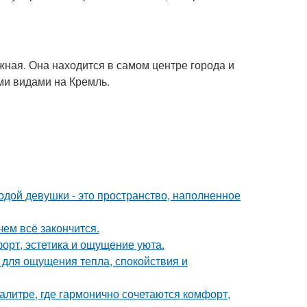
ная. Она находится в самом центре города и
ми видами на Кремль.
дой девушки - это пространство, наполненное
чем всё закончится.
форт, эстетика и ощущение уюта.
о для ощущения тепла, спокойствия и
литре, где гармонично сочетаются комфорт,