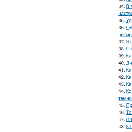
34.
В 
настр
35.
Уд
36.
Од
ритмо
37.
Эт
38.
По
39.
Ка
40.
Ди
41.
Ка
42.
Ка
43.
Ка
44.
Ко
темно
45.
Пр
46.
То
47.
Шт
48.
Ка