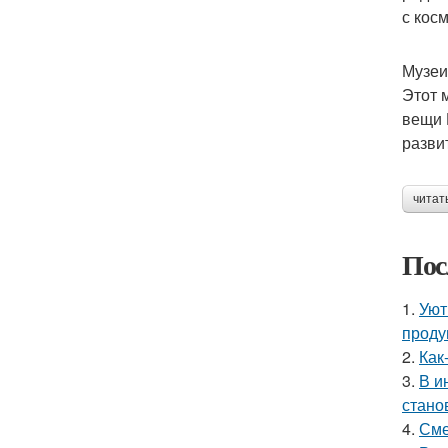
с кос
Музеи
Этот 
вещи 
разви
читат
Пос
1.
Уют
проду
2.
Как
3.
В и
стано
4.
Сме