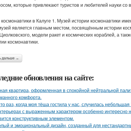
мосом, которые привлекают туристов и любителей науки со в
 космонавтики в Калуге 1. Музей истории космонавтики имен
музей является главным местом, посвящённым истории кос
Циолковского, модели ракет и космических кораблей, а та
тии космонавтики.
ь дальше →
ледние обновления на сайте:
ная квартира, оформленная в спокойной нейтральной пали
манного комфорта.
-то раз, когда моя тёща гостила у нас, случилась небольшая
нтерьерах с выраженным характером особенно интересно на
вится конструктивным элементом.
лый и эмоциональный дизайн, созданный для нестандартны