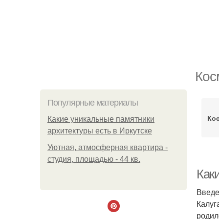
Кос
Популярные материалы
Кос
Какие уникальные памятники
архитектуры есть в Иркутске
Уютная, атмосферная квартира -
студия, площадью - 44 кв.
Каки
Введ
Калуг
родил