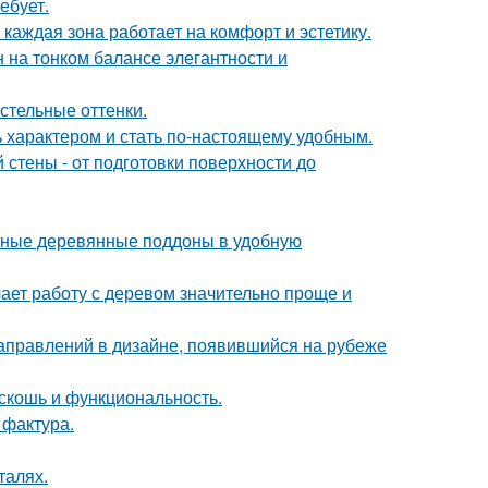
ебует.
каждая зона работает на комфорт и эстетику.
 на тонком балансе элегантности и
стельные оттенки.
ь характером и стать по-настоящему удобным.
стены - от подготовки поверхности до
чные деревянные поддоны в удобную
ает работу с деревом значительно проще и
направлений в дизайне, появившийся на рубеже
скошь и функциональность.
 фактура.
талях.