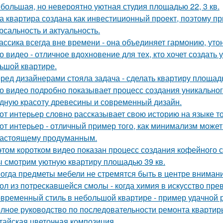
большая, но невероятно уютная студия площадью 22, 3 кв.
а квартира создана как инвестиционный проект, поэтому п
рсальность и актуальность.
ассика всегда вне времени - она объединяет гармонию, утон
о видео - отличное вдохновение для тех, кто хочет создат
ьшой квартире.
ред дизайнерами стояла задача - сделать квартиру площадь
о видео подробно показывает процесс создания уникального
дную красоту древесины и современный дизайн.
от интерьер словно рассказывает свою историю на языке т
от интерьер - отличный пример того, как минимализм может
настоящему продуманным.
этом коротком видео показан процесс создания кофейного 
 смотрим уютную квартиру площадью 39 кв.
огда предметы мебели не стремятся быть в центре внимани
ол из потрескавшейся смолы - когда химия в искусство пре
временный стиль в небольшой квартире - пример удачной 
лное руководство по последовательности ремонта квартиры
тайская цветочная композиция.