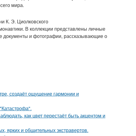
сего мира.
и К. Э. Циолковского
монавтики. В коллекции представлены личные
кже документы и фотографии, рассказывающие о
тре, создаёт ощущение гармонии и
 "Катастрофа".
блюдать, как цвет перестаёт быть акцентом и
х, ярких и общительных экстравертов.