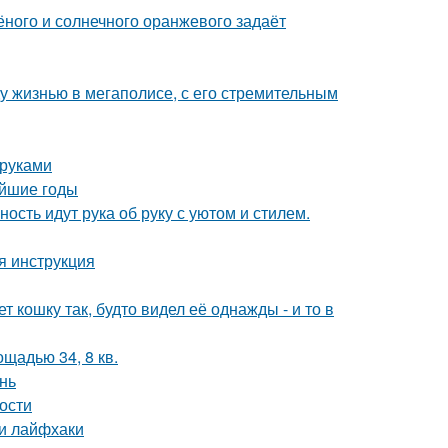
лёного и солнечного оранжевого задаёт
у жизнью в мегаполисе, с его стремительным
 руками
айшие годы
ость идут рука об руку с уютом и стилем.
я инструкция
 кошку так, будто видел её однажды - и то в
щадью 34, 8 кв.
нь
ности
 и лайфхаки