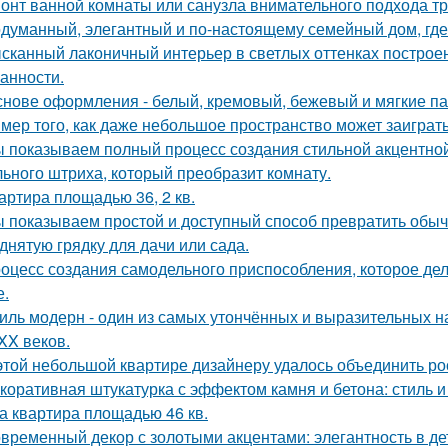
онт ванной комнаты или санузла внимательного подхода тр
думанный, элегантный и по-настоящему семейный дом, где 
сканный лаконичный интерьер в светлых оттенках построен
анности.
снове оформления - белый, кремовый, бежевый и мягкие па
мер того, как даже небольшое пространство может заиграт
 показываем полный процесс создания стильной акцентной 
ьного штриха, который преобразит комнату.
артира площадью 36, 2 кв.
 показываем простой и доступный способ превратить обы
днятую грядку для дачи или сада.
оцесс создания самодельного приспособления, которое дел
е.
иль модерн - один из самых утончённых и выразительных 
 XX веков.
этой небольшой квартире дизайнеру удалось объединить ро
коративная штукатурка с эффектом камня и бетона: стиль и
а квартира площадью 46 кв.
временный декор с золотыми акцентами: элегантность в де