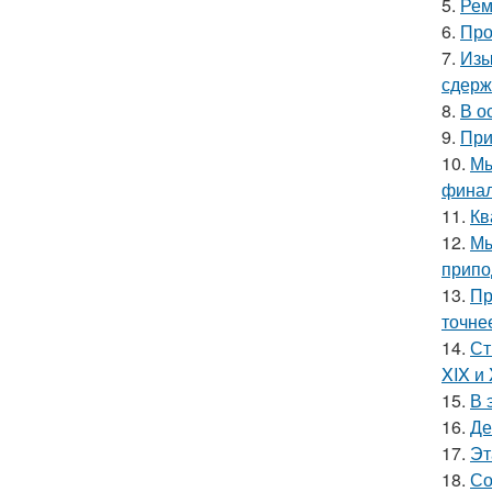
5.
Рем
6.
Про
7.
Изы
сдерж
8.
В о
9.
При
10.
Мы
финал
11.
Кв
12.
Мы
припо
13.
Пр
точне
14.
Ст
XIX и
15.
В 
16.
Де
17.
Эт
18.
Со