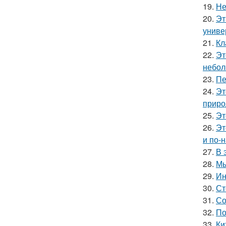
19.
Не
20.
Эт
униве
21.
Кл
22.
Эт
небол
23.
Пе
24.
Эт
приро
25.
Эт
26.
Эт
и по-
27.
В 
28.
Мы
29.
Ин
30.
Ст
31.
Со
32.
По
33.
Ки