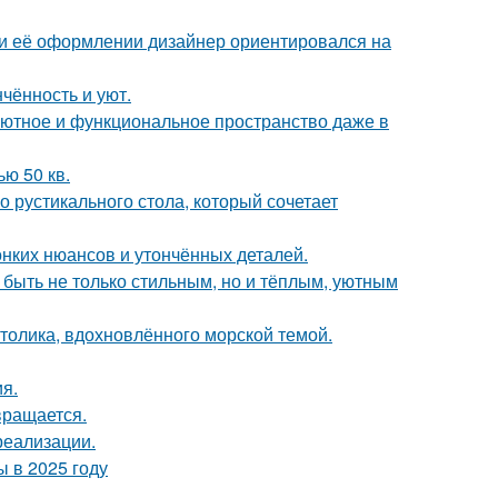
ри её оформлении дизайнер ориентировался на
чённость и уют.
ь уютное и функциональное пространство даже в
ю 50 кв.
 рустикального стола, который сочетает
онких нюансов и утончённых деталей.
 быть не только стильным, но и тёплым, уютным
столика, вдохновлённого морской темой.
я.
вращается.
реализации.
 в 2025 году