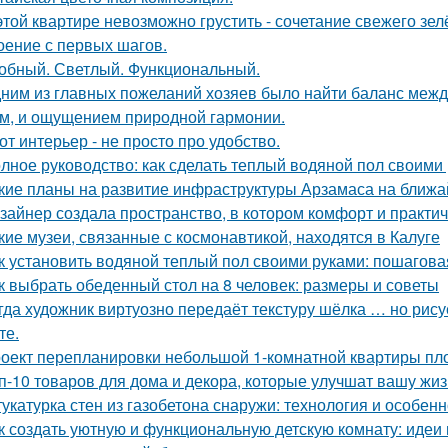
этой квартире невозможно грустить - сочетание свежего зе
оение с первых шагов.
обный. Светлый. Функциональный.
ним из главных пожеланий хозяев было найти баланс межд
м, и ощущением природной гармонии.
от интерьер - не просто про удобство.
лное руководство: как сделать теплый водяной пол своими
кие планы на развитие инфраструктуры Арзамаса на ближ
зайнер создала пространство, в котором комфорт и практичн
кие музеи, связанные с космонавтикой, находятся в Калуге
к установить водяной теплый пол своими руками: пошагова
к выбрать обеденный стол на 8 человек: размеры и советы
гда художник виртуозно передаёт текстуру шёлка … но рисует
те.
оект перепланировки небольшой 1-комнатной квартиры пло
п-10 товаров для дома и декора, которые улучшат вашу жиз
укатурка стен из газобетона снаружи: технология и особен
к создать уютную и функциональную детскую комнату: идеи