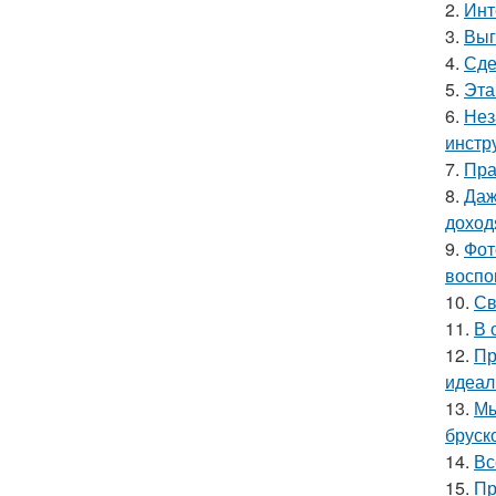
2.
Инт
3.
Выг
4.
Сде
5.
Эта
6.
Нез
инстр
7.
Пра
8.
Даж
доход
9.
Фот
воспо
10.
Св
11.
В 
12.
Пр
идеал
13.
Мы
бруск
14.
Вс
15.
Пр