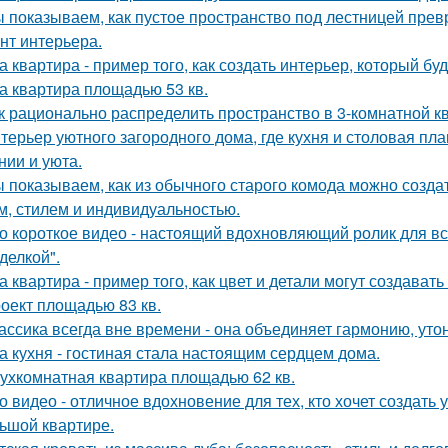
 показываем, как пустое пространство под лестницей пре
нт интерьера.
а квартира - пример того, как создать интерьер, который бу
а квартира площадью 53 кв.
к рационально распределить пространство в 3-комнатной к
терьер уютного загородного дома, где кухня и столовая пл
нии и уюта.
 показываем, как из обычного старого комода можно создат
м, стилем и индивидуальностью.
о короткое видео - настоящий вдохновляющий ролик для вс
делкой".
а квартира - пример того, как цвет и детали могут создав
оект площадью 83 кв.
ассика всегда вне времени - она объединяет гармонию, утон
а кухня - гостиная стала настоящим сердцем дома.
ухкомнатная квартира площадью 62 кв.
о видео - отличное вдохновение для тех, кто хочет создат
ьшой квартире.