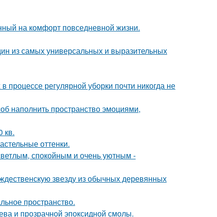
нный на комфорт повседневной жизни.
дин из самых универсальных и выразительных
 в процессе регулярной уборки почти никогда не
особ наполнить пространство эмоциями,
 кв.
астельные оттенки.
светлым, спокойным и очень уютным -
ождественскую звезду из обычных деревянных
альное пространство.
рева и прозрачной эпоксидной смолы.