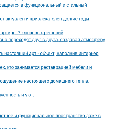
вращается в функциональный и стильный
дет актуален и привлекателен долгие годы.
вартире: 7 ключевых решений
авно переходят друг в друга, создавая атмосферу
ь настоящий арт - объект, наполнив интерьер
ех, кто занимается реставрацией мебели и
ать ощущение настоящего домашнего тепла.
чённость и уют.
ь уютное и функциональное пространство даже в