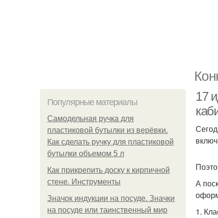
Кон
17 
Популярные материалы
каб
Самодельная ручка для
Сегод
пластиковой бутылки из верёвки.
включ
Как сделать ручку для пластиковой
бутылки объемом 5 л
Поэто
Как прикрепить доску к кирпичной
стене. Инструменты
А пос
оформ
Значок индукции на посуде. Значки
на посуде или таинственный мир
1. Кл