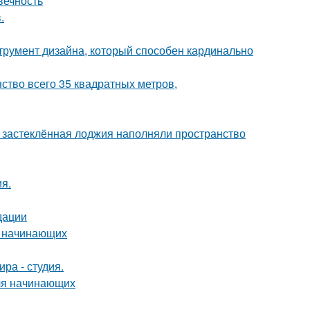
вечность
.
струмент дизайна, который способен кардинально
ство всего 35 квадратных метров,
и застеклённая лоджия наполняли пространство
я.
дации
я начинающих
ра - студия.
для начинающих