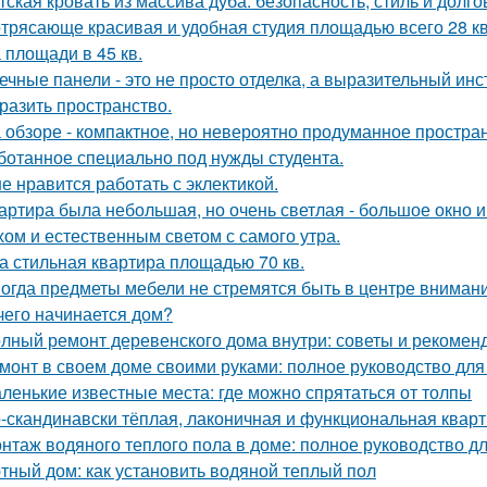
тская кровать из массива дуба: безопасность, стиль и долго
трясающе красивая и удобная студия площадью всего 28 кв
 площади в 45 кв.
ечные панели - это не просто отделка, а выразительный ин
разить пространство.
 обзоре - компактное, но невероятно продуманное простран
ботанное специально под нужды студента.
е нравится работать с эклектикой.
артира была небольшая, но очень светлая - большое окно 
хом и естественным светом с самого утра.
а стильная квартира площадью 70 кв.
огда предметы мебели не стремятся быть в центре внимани
чего начинается дом?
лный ремонт деревенского дома внутри: советы и рекомен
монт в своем доме своими руками: полное руководство дл
ленькие известные места: где можно спрятаться от толпы
-скандинавски тёплая, лаконичная и функциональная кварти
нтаж водяного теплого пола в доме: полное руководство 
тный дом: как установить водяной теплый пол