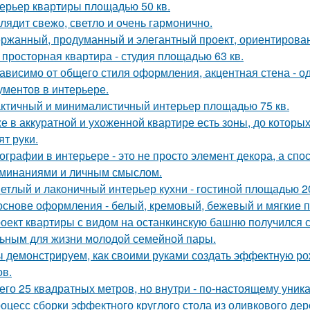
ерьер квартиры площадью 50 кв.
лядит свежо, светло и очень гармонично.
ржанный, продуманный и элегантный проект, ориентирова
 просторная квартира - студия площадью 63 кв.
ависимо от общего стиля оформления, акцентная стена - о
ументов в интерьере.
ктичный и минималистичный интерьер площадью 75 кв.
е в аккуратной и ухоженной квартире есть зоны, до которых
ят руки.
ографии в интерьере - это не просто элемент декора, а сп
минаниями и личным смыслом.
етлый и лаконичный интерьер кухни - гостиной площадью 20
основе оформления - белый, кремовый, бежевый и мягкие п
оект квартиры с видом на останкинскую башню получился 
ьным для жизни молодой семейной пары.
 демонстрируем, как своими руками создать эффектную р
ов.
его 25 квадратных метров, но внутри - по-настоящему уник
оцесс сборки эффектного круглого стола из оливкового де