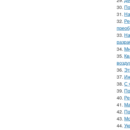
29.
Де
30.
По
31.
На
32.
Ре
преоб
33.
На
разра
34.
Мн
35.
Кв
возду
36.
Эт
37.
Ин
38.
С 
39.
По
40.
Ре
41.
Ма
42.
По
43.
Мо
44.
Ую