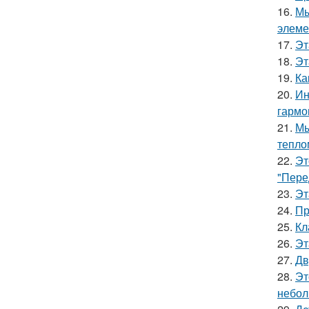
16.
Мы
элеме
17.
Эт
18.
Эт
19.
Ка
20.
Ин
гармо
21.
Мы
тепло
22.
Эт
"Пере
23.
Эт
24.
Пр
25.
Кл
26.
Эт
27.
Дв
28.
Эт
небол