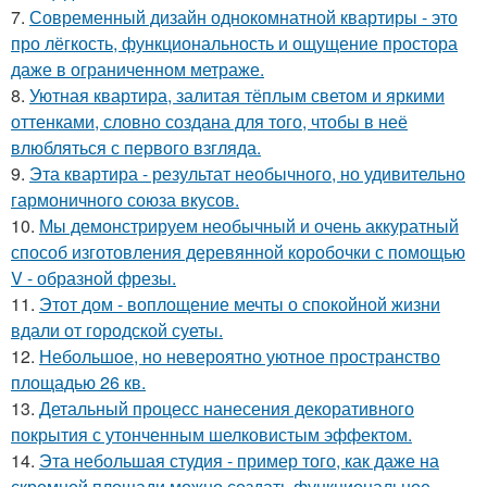
7.
Современный дизайн однокомнатной квартиры - это
про лёгкость, функциональность и ощущение простора
даже в ограниченном метраже.
8.
Уютная квартира, залитая тёплым светом и яркими
оттенками, словно создана для того, чтобы в неё
влюбляться с первого взгляда.
9.
Эта квартира - результат необычного, но удивительно
гармоничного союза вкусов.
10.
Мы демонстрируем необычный и очень аккуратный
способ изготовления деревянной коробочки с помощью
V - образной фрезы.
11.
Этот дом - воплощение мечты о спокойной жизни
вдали от городской суеты.
12.
Небольшое, но невероятно уютное пространство
площадью 26 кв.
13.
Детальный процесс нанесения декоративного
покрытия с утонченным шелковистым эффектом.
14.
Эта небольшая студия - пример того, как даже на
скромной площади можно создать функциональное,