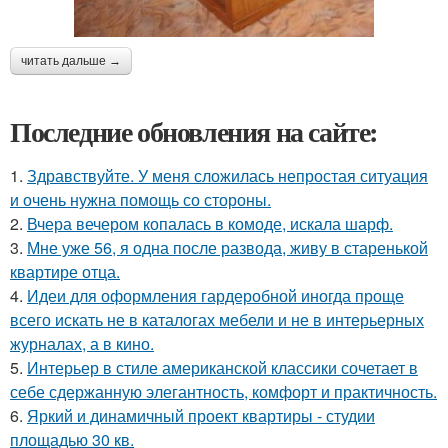
читать дальше →
Последние обновления на сайте:
1.
Здравствуйте. У меня сложилась непростая ситуация
и очень нужна помощь со стороны.
2.
Вчера вечером копалась в комоде, искала шарф.
3.
Мне уже 56, я одна после развода, живу в старенькой
квартире отца.
4.
Идеи для оформления гардеробной иногда проще
всего искать не в каталогах мебели и не в интерьерных
журналах, а в кино.
5.
Интерьер в стиле американской классики сочетает в
себе сдержанную элегантность, комфорт и практичность.
6.
Яркий и динамичный проект квартиры - студии
площадью 30 кв.