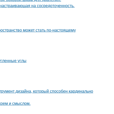
, настраивающая на сосредоточенность.
ространство может стать по-настоящему
угленные углы
струмент дизайна, который способен кардинально
коем и смыслом.