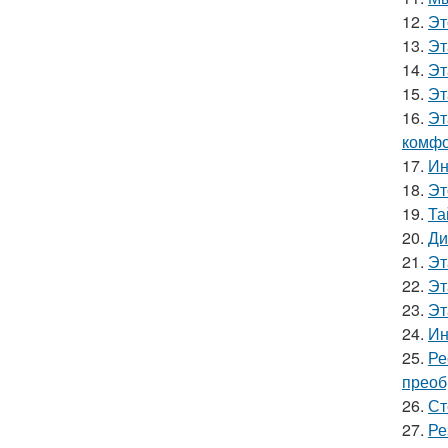
12.
Эт
13.
Эт
14.
Эт
15.
Эт
16.
Эт
комфо
17.
Ин
18.
Эт
19.
Та
20.
Ди
21.
Эт
22.
Эт
23.
Эт
24.
Ин
25.
Ре
преоб
26.
Ст
27.
Ре