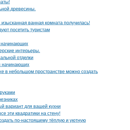
наты!
льной древесины.
я изысканная ванная комната получилась!
уют посетить туристам
я начинающих
нерские интерьеры.
нальной отделки
ля начинающих
аже в небольшом пространстве можно создать
 руками
резниках
ый вариант для вашей кухни
се эти квадратики на стену!
создать по-настоящему тёплую и уютную