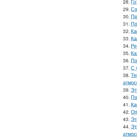
28.
Го
29.
Со
30.
Пр
31.
По
32.
Ка
33.
Ка
34.
Ре
35.
Ка
36.
По
37.
С 
38.
Те
атмос
39.
Эт
40.
По
41.
Ка
42.
Оп
43.
Эт
44.
Эт
атмос