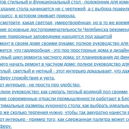
тов стильный и функциональный стол - подоконник для ком
здание стола начинается не с чертежей, а с выбора прави
оцесс, в котором оживает природа.
смотрите, какая светлая, умиротворённая, но в то же врем
кие основные достопримечательности Челябинска рекоменд
кие природные заповедники находятся под защитой
монт в своем доме своими руками: полное руководство дл
жется, что гардеробная - это про просторные дома и дизай
лный цикл ремонта частного дома: от планирования до фи
чего начать ремонт в частном доме: полное руководство д
плый, светлый и уютный - этот интерьер доказывает, что д
феру спокойствия и уюта.
от интерьер - не просто про удобство.
лное руководство: как сделать теплый водяной пол своими
кие современные отрасли промышленности работают в Бе
тимальные размеры кухонного стола: как выбрать идеальн
о же сколько терпения нужно, чтобы так аккуратно нанести в
от интерьер - пример того, как сдержанная палитра может 
феру.