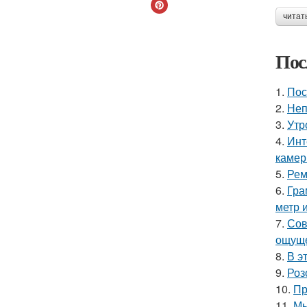
читат
Пос
1.
Пос
2.
Неп
3.
Утр
4.
Инт
камер
5.
Рем
6.
Гра
метр 
7.
Сов
ощуще
8.
В э
9.
Роз
10.
Пр
11.
Мы