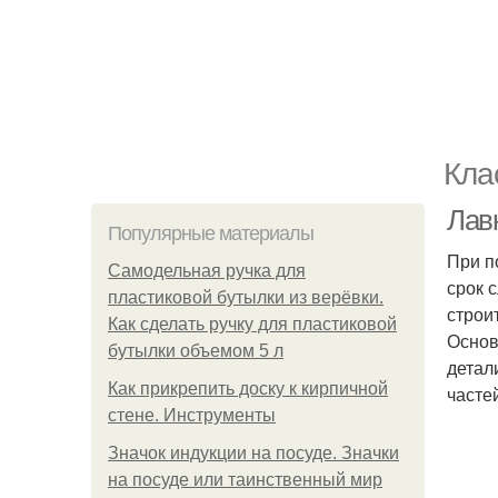
Кла
Лав
Популярные материалы
При п
Самодельная ручка для
срок 
пластиковой бутылки из верёвки.
строи
Как сделать ручку для пластиковой
Основ
бутылки объемом 5 л
детал
Как прикрепить доску к кирпичной
часте
стене. Инструменты
Значок индукции на посуде. Значки
на посуде или таинственный мир