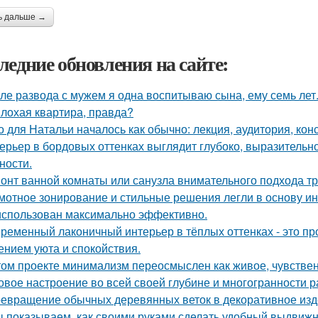
ь дальше →
ледние обновления на сайте:
ле развода с мужем я одна воспитываю сына, ему семь лет
лохая квартира, правда?
о для Натальи началось как обычно: лекция, аудитория, кон
ерьер в бордовых оттенках выглядит глубоко, выразительно
ности.
онт ванной комнаты или санузла внимательного подхода тр
мотное зонирование и стильные решения легли в основу ин
использован максимально эффективно.
ременный лаконичный интерьер в тёплых оттенках - это пр
нием уюта и спокойствия.
том проекте минимализм переосмыслен как живое, чувственн
овое настроение во всей своей глубине и многогранности р
евращение обычных деревянных веток в декоративное изд
 показываем, как своими руками сделать удобный выдвижн