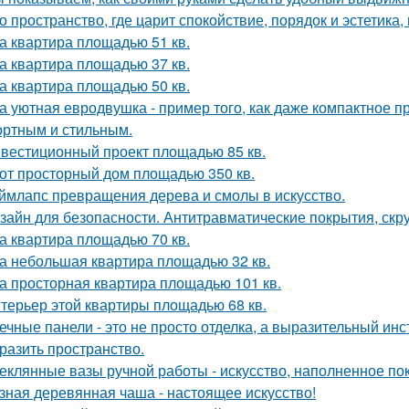
о пространство, где царит спокойствие, порядок и эстетика
а квартира площадью 51 кв.
а квартира площадью 37 кв.
а квартира площадью 50 кв.
а уютная евродвушка - пример того, как даже компактное п
ртным и стильным.
вестиционный проект площадью 85 кв.
от просторный дом площадью 350 кв.
ймлапс превращения дерева и смолы в искусство.
зайн для безопасности. Антитравматические покрытия, скр
а квартира площадью 70 кв.
а небольшая квартира площадью 32 кв.
а просторная квартира площадью 101 кв.
терьер этой квартиры площадью 68 кв.
ечные панели - это не просто отделка, а выразительный ин
разить пространство.
еклянные вазы ручной работы - искусство, наполненное по
зная деревянная чаша - настоящее искусство!