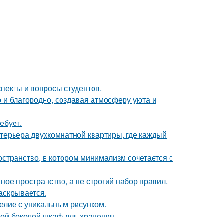
.
спекты и вопросы студентов.
 и благородно, создавая атмосферу уюта и
ебует.
терьера двухкомнатной квартиры, где каждый
остранство, в котором минимализм сочетается с
ое пространство, а не строгий набор правил.
аскрывается.
елие с уникальным рисунком.
ой боковой шкаф для хранения.