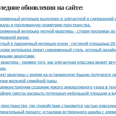
ледние обновления на сайте:
ременный интерьер выполнен в элегантной и сдержанной с
иалы и продуманную геометрию пространства.
ременный интерьер уютной квартиры - студии продуман до
дневной жизни.
тлый и лаконичный интерьер кухни - гостиной площадью 20 
снове интерьера лежит современный стиль, который дизайн
жными акцентами.
 квартира - пример того, как элегантная классика может зв
ди.
ект квартиры с видом на останкинскую башню получился с
изни молодой семейной пары.
демонстрируем создание яркого декоративного узора в те
айнер смогла раскрыть потенциал небольшой площади и 
 пространство, где спокойствие становится частью повседн
лекательный процесс установки встроенного шкафа с элем