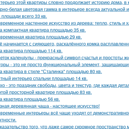
терьер этой квартиры словно продолжает историю дома, в 
рно-белая цветовая гамма в интерьере всегда актуальной и
 площади всего 33 кв.
временное настенное искусство из дерева: тепло, стиль и х
а компактная квартира площадью 35 кв.
временная квартира площадью 29 кв.
ё начинается с сияющего, раскалённого комка расплавленно
а квартира площадью 114 кв.
еток календулы - прекрасный символ счастья и простоты жи
оры - это не просто функциональный элемент, защищающий
а квартира в стиле "Сталинка" площадью 80 кв.
тный интерьер спальни площадью 14 кв.
хо - это праздник свободы, цвета и текстур, где каждая де
этой просторной квартире площадью 83 кв.
а квартира площадью 56 кв.
зная деревянная чаша - настоящее искусство!
временные интерьеры всё чаще уходят от демонстративно
нтности.
казательство того, что даже самое скромное пространство 