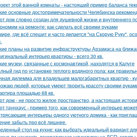
оект этой ванной комнаты - настоящий пример баланса текс
кие основные достопримечательности Челябинска рекоменд
от дом словно создан для душевной жизни и внутреннего по
ономим на ремонте: как сделать всё своими руками
мире, где всё спешит и часто делается "на Скорую Руку", осо
.
кие планы на развитие инфраструктуры Арзамаса на ближ
игинальный интерьер квартиры - всего 30 кв.
кие музеи, связанные с космонавтикой, находятся в Калуге
лный гид по установке теплого водяного пола: как правиль
чная дилемма для владельцев малогабаритных квартир - куд
ожаю людей, которые умеют творить красоту своими рукам
артира площадью 68 кв.
от дом - не просто жилое пространство, а настоящая истори
от таунхаус - пример того, как современный интерьер мож
трясающие интерьеры одного уютного домика - как приглаш
ение забыть про всё лишнее.
еденный стол на кухне: как выбрать идеальный вариант дл
жно ли наносить декоративную штукатурку на ДСП: советы