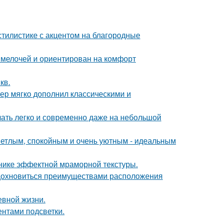
тилистике с акцентом на благородные
 мелочей и ориентирован на комфорт
кв.
ер мягко дополнил классическими и
учать легко и современно даже на небольшой
ветлым, спокойным и очень уютным - идеальным
хнике эффектной мраморной текстуры.
вдохновиться преимуществами расположения
евной жизни.
ентами подсветки.