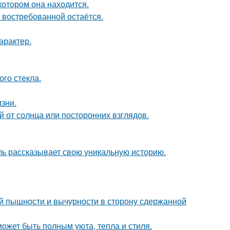
котором она находится.
 востребованной остаётся.
арактер.
го стекла.
зни.
 от солнца или посторонних взглядов.
таль рассказывает свою уникальную историю.
й пышности и вычурности в сторону сдержанной
может быть полным уюта, тепла и стиля.