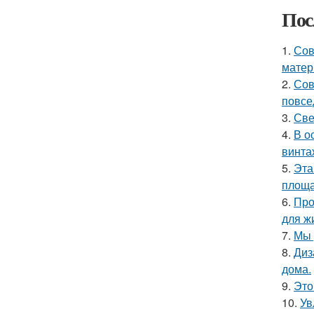
Пос
1.
Сов
матер
2.
Сов
повсе
3.
Све
4.
В о
винта
5.
Эта
площа
6.
Про
для ж
7.
Мы 
8.
Диз
дома.
9.
Это
10.
Ув