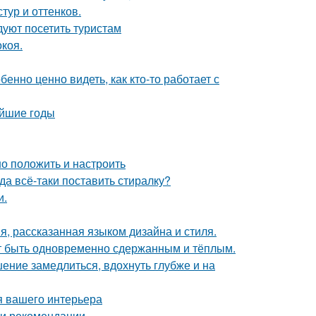
тур и оттенков.
уют посетить туристам
коя.
бенно ценно видеть, как кто-то работает с
айшие годы
но положить и настроить
а всё-таки поставить стиралку?
и.
я, рассказанная языком дизайна и стиля.
ет быть одновременно сдержанным и тёплым.
ение замедлиться, вдохнуть глубже и на
я вашего интерьера
 и рекомендации