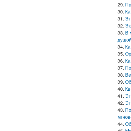
29.
Пр
30.
Ка
31.
Эт
32.
Эк
33.
В 
душой
34.
Ка
35.
Ор
36.
Ка
37.
По
38.
Ве
39.
Об
40.
Кв
41.
Эт
42.
Эт
43.
По
мгнов
44.
Об
45.
Мо