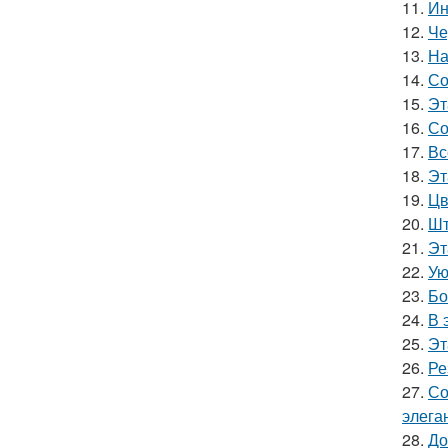
11.
Ин
12.
Че
13.
На
14.
Со
15.
Эт
16.
Со
17.
Вс
18.
Эт
19.
Цв
20.
Шт
21.
Эт
22.
Ую
23.
Бо
24.
В 
25.
Эт
26.
Ре
27.
Со
элега
28.
До