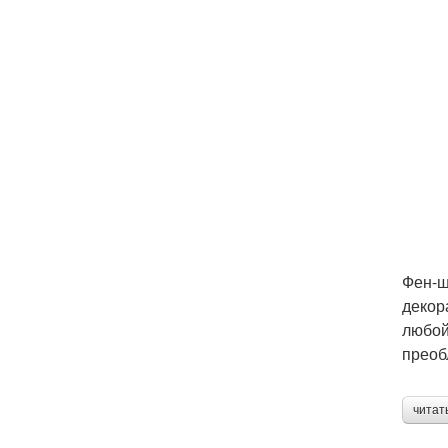
Фен-ш
декор
любой
преоб
читат