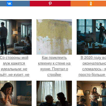
Со стороны мой
Как приклеить
В 2020 году в
муж кажется
клеенку к стене на
окончательн
идеальным: не
кухне. Портал о
сломалось - 
пьёт, не курит, не
стройке
просто больше
даёт поводов для
тянула всё одн
ревности, с
ребёнком
справляется
отлично, да и