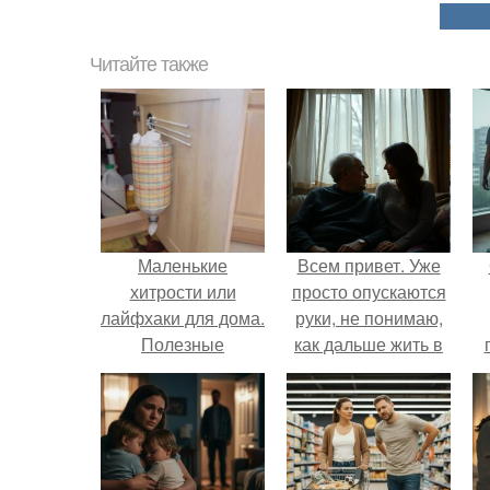
Читайте также
Маленькие
Всем привет. Уже
хитрости или
просто опускаются
лайфхаки для дома.
руки, не понимаю,
Полезные
как дальше жить в
лайфхаки для дома
этой ситуации.
и кухни своими
руками. Фото,
инструкции