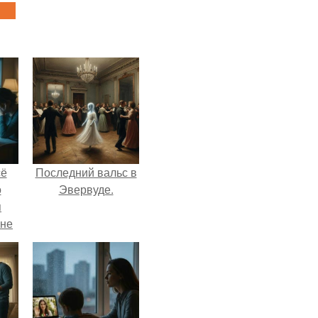
сё
Последний вальс в
о
Эвервуде.
я
 не
а.