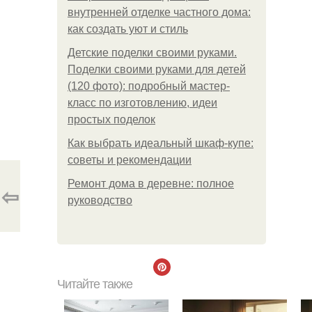
внутренней отделке частного дома:
как создать уют и стиль
Детские поделки своими руками.
Поделки своими руками для детей
(120 фото): подробный мастер-
класс по изготовлению, идеи
простых поделок
Как выбрать идеальный шкаф-купе:
советы и рекомендации
Ремонт дома в деревне: полное
⇦
руководство
Читайте также