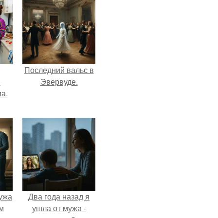
Последний вальс в
и
Эвервуде.
а.
ужа
Два года назад я
м
ушла от мужа -