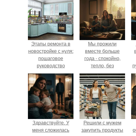
Этапы ремонта в
Мы прожили
новостройке с нуля:
вместе больше
пошаговое
года - спокойно,
руководство
тепло, без
п
конфликтов.
к
Здравствуйте. У
Решили с мужем
меня сложилась
закупить продукты
о