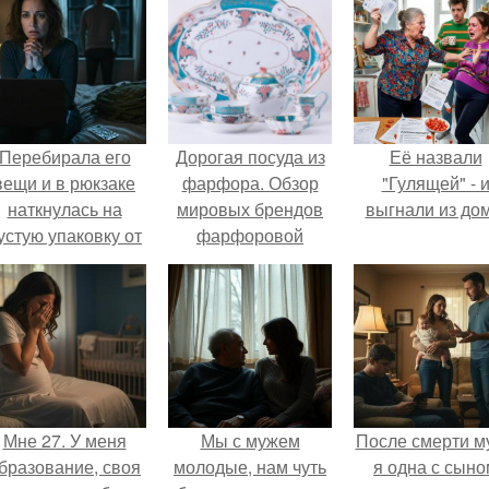
Перебирала его
Дорогая посуда из
Её назвали
вещи и в рюкзаке
фарфора. Обзор
"Гулящей" - 
наткнулась на
мировых брендов
выгнали из дом
устую упаковку от
фарфоровой
аких-то таблеток.
посуды
Мне 27. У меня
Мы с мужем
После смерти м
бразование, своя
молодые, нам чуть
я одна с сыно