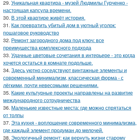
29.
Уникальная квартира - музей Людмилы Гурченко -
настоящая капсула времени.
30.
В этой квартире живёт история.
31.
Как превратить убитый дом в уютный уголок:
пошаговое руководство
32.
Ремонт загородного дома под ключ: все
преимущества комплексного подхода
33.
Удачные цветовые сочетания в интерьере - это когда
хочется остаться в комнате подольше.
34.
Здесь уютно соседствуют винтажные элементы и
современный минимализм, классическая форма - с
лёгкими, почти невесомыми решениями.
35.
Какие культурные проекты направлены на развитие
международного сотрудничества
36.
Маленькие известные места: где можно спрятаться
от толпы
37.
Эта кухня - воплощение современного минимализма,
где каждый элемент продуман до мелочей.
38.
Экологичный ремонт: как вернуть жизни старому