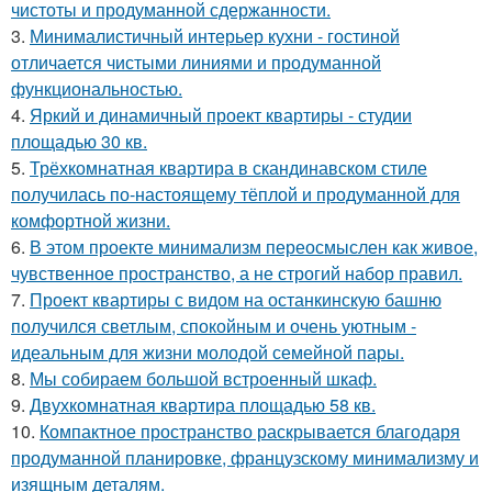
чистоты и продуманной сдержанности.
3.
Минималистичный интерьер кухни - гостиной
отличается чистыми линиями и продуманной
функциональностью.
4.
Яркий и динамичный проект квартиры - студии
площадью 30 кв.
5.
Трёхкомнатная квартира в скандинавском стиле
получилась по-настоящему тёплой и продуманной для
комфортной жизни.
6.
В этом проекте минимализм переосмыслен как живое,
чувственное пространство, а не строгий набор правил.
7.
Проект квартиры с видом на останкинскую башню
получился светлым, спокойным и очень уютным -
идеальным для жизни молодой семейной пары.
8.
Мы собираем большой встроенный шкаф.
9.
Двухкомнатная квартира площадью 58 кв.
10.
Компактное пространство раскрывается благодаря
продуманной планировке, французскому минимализму и
изящным деталям.