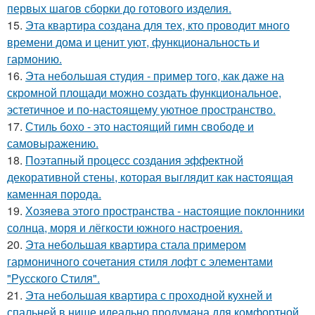
первых шагов сборки до готового изделия.
15.
Эта квартира создана для тех, кто проводит много
времени дома и ценит уют, функциональность и
гармонию.
16.
Эта небольшая студия - пример того, как даже на
скромной площади можно создать функциональное,
эстетичное и по-настоящему уютное пространство.
17.
Стиль бохо - это настоящий гимн свободе и
самовыражению.
18.
Поэтапный процесс создания эффектной
декоративной стены, которая выглядит как настоящая
каменная порода.
19.
Хозяева этого пространства - настоящие поклонники
солнца, моря и лёгкости южного настроения.
20.
Эта небольшая квартира стала примером
гармоничного сочетания стиля лофт с элементами
"Русского Стиля".
21.
Эта небольшая квартира с проходной кухней и
спальней в нише идеально продумана для комфортной