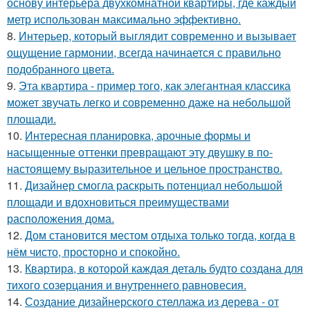
основу интерьера двухкомнатной квартиры, где каждый
метр использован максимально эффективно.
8.
Интерьер, который выглядит современно и вызывает
ощущение гармонии, всегда начинается с правильно
подобранного цвета.
9.
Эта квартира - пример того, как элегантная классика
может звучать легко и современно даже на небольшой
площади.
10.
Интересная планировка, арочные формы и
насыщенные оттенки превращают эту двушку в по-
настоящему выразительное и цельное пространство.
11.
Дизайнер смогла раскрыть потенциал небольшой
площади и вдохновиться преимуществами
расположения дома.
12.
Дом становится местом отдыха только тогда, когда в
нём чисто, просторно и спокойно.
13.
Квартира, в которой каждая деталь будто создана для
тихого созерцания и внутреннего равновесия.
14.
Создание дизайнерского стеллажа из дерева - от