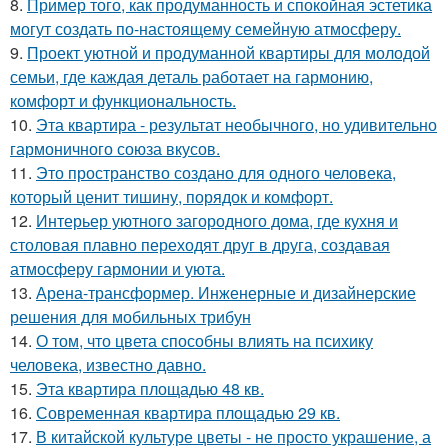
8.
Пример того, как продуманность и спокойная эстетика
могут создать по-настоящему семейную атмосферу.
9.
Проект уютной и продуманной квартиры для молодой
семьи, где каждая деталь работает на гармонию,
комфорт и функциональность.
10.
Эта квартира - результат необычного, но удивительно
гармоничного союза вкусов.
11.
Это пространство создано для одного человека,
который ценит тишину, порядок и комфорт.
12.
Интерьер уютного загородного дома, где кухня и
столовая плавно переходят друг в друга, создавая
атмосферу гармонии и уюта.
13.
Арена-трансформер. Инженерные и дизайнерские
решения для мобильных трибун
14.
О том, что цвета способны влиять на психику
человека, известно давно.
15.
Эта квартира площадью 48 кв.
16.
Современная квартира площадью 29 кв.
17.
В китайской культуре цветы - не просто украшение, а