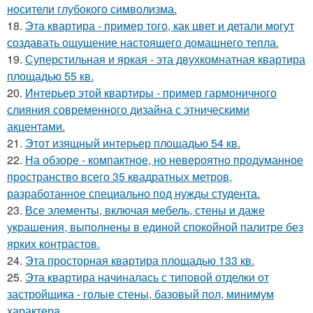
носители глубокого символизма.
18.
Эта квартира - пример того, как цвет и детали могут
создавать ощущение настоящего домашнего тепла.
19.
Суперстильная и яркая - эта двухкомнатная квартира
площадью 55 кв.
20.
Интерьер этой квартиры - пример гармоничного
слияния современного дизайна с этническими
акцентами.
21.
Этот изящный интерьер площадью 54 кв.
22.
На обзоре - компактное, но невероятно продуманное
пространство всего 35 квадратных метров,
разработанное специально под нужды студента.
23.
Все элементы, включая мебель, стены и даже
украшения, выполнены в единой спокойной палитре без
ярких контрастов.
24.
Эта просторная квартира площадью 133 кв.
25.
Эта квартира начиналась с типовой отделки от
застройщика - голые стены, базовый пол, минимум
характера.