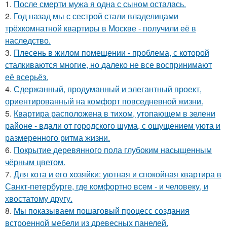
1.
После смерти мужа я одна с сыном осталась.
2.
Год назад мы с сестрой стали владелицами
трёхкомнатной квартиры в Москве - получили её в
наследство.
3.
Плесень в жилом помещении - проблема, с которой
сталкиваются многие, но далеко не все воспринимают
её всерьёз.
4.
Сдержанный, продуманный и элегантный проект,
ориентированный на комфорт повседневной жизни.
5.
Квартира расположена в тихом, утопающем в зелени
районе - вдали от городского шума, с ощущением уюта и
размеренного ритма жизни.
6.
Покрытие деревянного пола глубоким насыщенным
чёрным цветом.
7.
Для кота и его хозяйки: уютная и спокойная квартира в
Санкт-петербурге, где комфортно всем - и человеку, и
хвостатому другу.
8.
Мы показываем пошаговый процесс создания
встроенной мебели из древесных панелей.