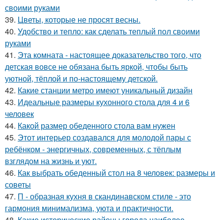
своими руками
39.
Цветы, которые не просят весны.
40.
Удобство и тепло: как сделать теплый пол своими
руками
41.
Эта комната - настоящее доказательство того, что
детская вовсе не обязана быть яркой, чтобы быть
уютной, тёплой и по-настоящему детской.
42.
Какие станции метро имеют уникальный дизайн
43.
Идеальные размеры кухонного стола для 4 и 6
человек
44.
Какой размер обеденного стола вам нужен
45.
Этот интерьер создавался для молодой пары с
ребёнком - энергичных, современных, с тёплым
взглядом на жизнь и уют.
46.
Как выбрать обеденный стол на 8 человек: размеры и
советы
47.
П - образная кухня в скандинавском стиле - это
гармония минимализма, уюта и практичности.
48.
Какие исторические районы города наиболее