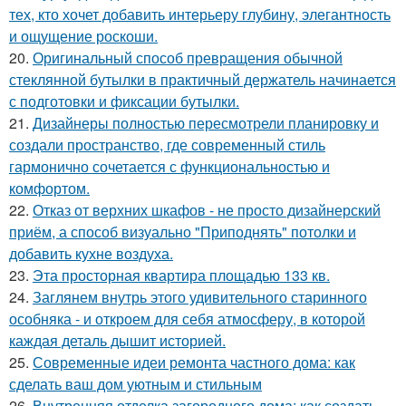
тех, кто хочет добавить интерьеру глубину, элегантность
и ощущение роскоши.
20.
Оригинальный способ превращения обычной
стеклянной бутылки в практичный держатель начинается
с подготовки и фиксации бутылки.
21.
Дизайнеры полностью пересмотрели планировку и
создали пространство, где современный стиль
гармонично сочетается с функциональностью и
комфортом.
22.
Отказ от верхних шкафов - не просто дизайнерский
приём, а способ визуально "Приподнять" потолки и
добавить кухне воздуха.
23.
Эта просторная квартира площадью 133 кв.
24.
Заглянем внутрь этого удивительного старинного
особняка - и откроем для себя атмосферу, в которой
каждая деталь дышит историей.
25.
Современные идеи ремонта частного дома: как
сделать ваш дом уютным и стильным
26.
Внутренняя отделка загородного дома: как создать