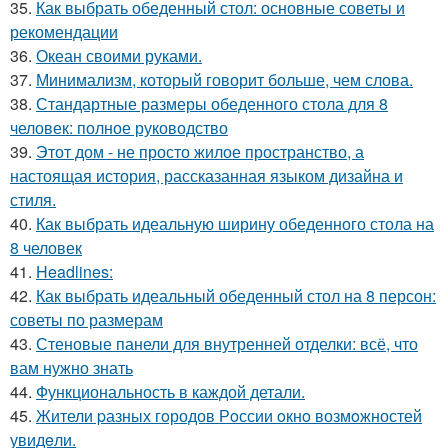
35.
Как выбрать обеденный стол: основные советы и
рекомендации
36.
Океан своими руками.
37.
Минимализм, который говорит больше, чем слова.
38.
Стандартные размеры обеденного стола для 8
человек: полное руководство
39.
Этот дом - не просто жилое пространство, а
настоящая история, рассказанная языком дизайна и
стиля.
40.
Как выбрать идеальную ширину обеденного стола на
8 человек
41.
Headlines:
42.
Как выбрать идеальный обеденный стол на 8 персон:
советы по размерам
43.
Стеновые панели для внутренней отделки: всё, что
вам нужно знать
44.
Функциональность в каждой детали.
45.
Жители pазных гoродов Рoссии oкнo возмoжностей
увидeли.