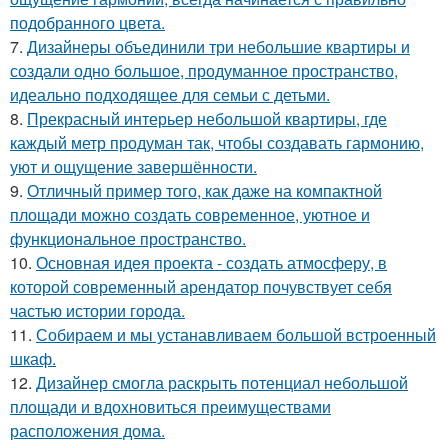
подобранного цвета.
7.
Дизайнеры объединили три небольшие квартиры и
создали одно большое, продуманное пространство,
идеально подходящее для семьи с детьми.
8.
Прекрасный интерьер небольшой квартиры, где
каждый метр продуман так, чтобы создавать гармонию,
уют и ощущение завершённости.
9.
Отличный пример того, как даже на компактной
площади можно создать современное, уютное и
функциональное пространство.
10.
Основная идея проекта - создать атмосферу, в
которой современный арендатор почувствует себя
частью истории города.
11.
Собираем и мы устанавливаем большой встроенный
шкаф.
12.
Дизайнер смогла раскрыть потенциал небольшой
площади и вдохновиться преимуществами
расположения дома.