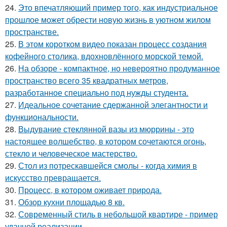
24.
Это впечатляющий пример того, как индустриальное
прошлое может обрести новую жизнь в уютном жилом
пространстве.
25.
В этом коротком видео показан процесс создания
кофейного столика, вдохновлённого морской темой.
26.
На обзоре - компактное, но невероятно продуманное
пространство всего 35 квадратных метров,
разработанное специально под нужды студента.
27.
Идеальное сочетание сдержанной элегантности и
функциональности.
28.
Выдувание стеклянной вазы из мюррины - это
настоящее волшебство, в котором сочетаются огонь,
стекло и человеческое мастерство.
29.
Стол из потрескавшейся смолы - когда химия в
искусство превращается.
30.
Процесс, в котором оживает природа.
31.
Обзор кухни площадью 8 кв.
32.
Современный стиль в небольшой квартире - пример
удачной реализации.