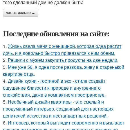
того сделанный дом не должен быть:
читать дальше →
Последние обновления на сайте:
1.
Жизнь свела меня с женщиной, которая одна растит
дочь, и я довольно быстро привязался к ним обеим.
2.
Решили с мужем закупить продукты на две недели.
3.
Мне уже 56, я одна после развода, живу в старенькой
квартире отца.
4.
Дизайн кухни - гостиной в эко - стиле создаёт
ощущение близости к природе и внутреннего
спокойствия, даже в компактном пространстве.
5.
Необычный дизайн квартиры - это смелый и
продуманный интерьер, созданный для настоящих
ценителей искусства и нестандартных решений.
6.
Интерьер, который выглядит современно и вызывает
ощущение гармонии, всегда начинается с правильно