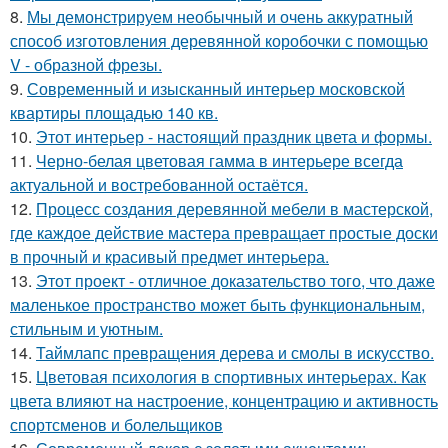
8.
Мы демонстрируем необычный и очень аккуратный
способ изготовления деревянной коробочки с помощью
V - образной фрезы.
9.
Современный и изысканный интерьер московской
квартиры площадью 140 кв.
10.
Этот интерьер - настоящий праздник цвета и формы.
11.
Черно-белая цветовая гамма в интерьере всегда
актуальной и востребованной остаётся.
12.
Процесс создания деревянной мебели в мастерской,
где каждое действие мастера превращает простые доски
в прочный и красивый предмет интерьера.
13.
Этот проект - отличное доказательство того, что даже
маленькое пространство может быть функциональным,
стильным и уютным.
14.
Таймлапс превращения дерева и смолы в искусство.
15.
Цветовая психология в спортивных интерьерах. Как
цвета влияют на настроение, концентрацию и активность
спортсменов и болельщиков