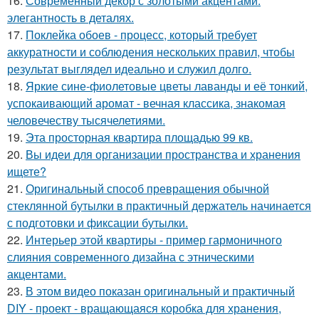
16.
Современный декор с золотыми акцентами:
элегантность в деталях.
17.
Поклейка обоев - процесс, который требует
аккуратности и соблюдения нескольких правил, чтобы
результат выглядел идеально и служил долго.
18.
Яркие сине-фиолетовые цветы лаванды и её тонкий,
успокаивающий аромат - вечная классика, знакомая
человечеству тысячелетиями.
19.
Эта просторная квартира площадью 99 кв.
20.
Вы идеи для организации пространства и хранения
ищете?
21.
Оригинальный способ превращения обычной
стеклянной бутылки в практичный держатель начинается
с подготовки и фиксации бутылки.
22.
Интерьер этой квартиры - пример гармоничного
слияния современного дизайна с этническими
акцентами.
23.
В этом видео показан оригинальный и практичный
DIY - проект - вращающаяся коробка для хранения,