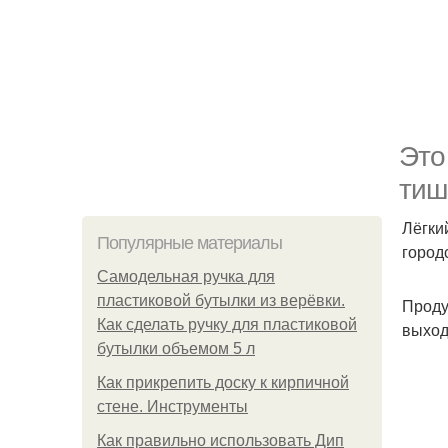
Это
тиш
Лёгки
Популярные материалы
город
Самодельная ручка для
пластиковой бутылки из верёвки.
Проду
Как сделать ручку для пластиковой
выход
бутылки объемом 5 л
Как прикрепить доску к кирпичной
стене. Инструменты
Как правильно использовать Дип