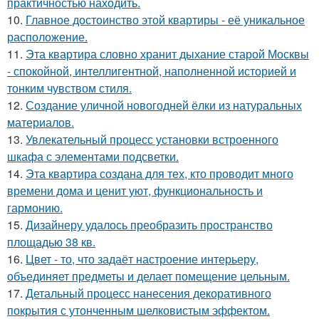
практичностью находить.
10.
Главное достоинство этой квартиры - её уникальное
расположение.
11.
Эта квартира словно хранит дыхание старой Москвы
- спокойной, интеллигентной, наполненной историей и
тонким чувством стиля.
12.
Создание уличной новогодней ёлки из натуральных
материалов.
13.
Увлекательный процесс установки встроенного
шкафа с элементами подсветки.
14.
Эта квартира создана для тех, кто проводит много
времени дома и ценит уют, функциональность и
гармонию.
15.
Дизайнеру удалось преобразить пространство
площадью 38 кв.
16.
Цвет - то, что задаёт настроение интерьеру,
объединяет предметы и делает помещение цельным.
17.
Детальный процесс нанесения декоративного
покрытия с утонченным шелковистым эффектом.