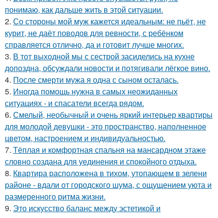
понимаю, как дальше жить в этой ситуации.
2.
Со стороны мой муж кажется идеальным: не пьёт, не
курит, не даёт поводов для ревности, с ребёнком
справляется отлично, да и готовит лучше многих.
3.
В тот выходной мы с сестрой засиделись на кухне
допоздна, обсуждали новости и потягивали лёгкое вино.
4.
После смерти мужа я одна с сыном осталась.
5.
Иногда помощь нужна в самых неожиданных
ситуациях - и спасатели всегда рядом.
6.
Смелый, необычный и очень яркий интерьер квартиры
для молодой девушки - это пространство, наполненное
цветом, настроением и индивидуальностью.
7.
Тёплая и комфортная спальня на мансардном этаже
словно создана для уединения и спокойного отдыха.
8.
Квартира расположена в тихом, утопающем в зелени
районе - вдали от городского шума, с ощущением уюта и
размеренного ритма жизни.
9.
Это искусство баланс между эстетикой и