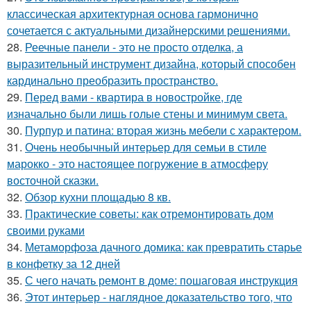
классическая архитектурная основа гармонично
сочетается с актуальными дизайнерскими решениями.
28.
Реечные панели - это не просто отделка, а
выразительный инструмент дизайна, который способен
кардинально преобразить пространство.
29.
Перед вами - квартира в новостройке, где
изначально были лишь голые стены и минимум света.
30.
Пурпур и патина: вторая жизнь мебели с характером.
31.
Очень необычный интерьер для семьи в стиле
марокко - это настоящее погружение в атмосферу
восточной сказки.
32.
Обзор кухни площадью 8 кв.
33.
Практические советы: как отремонтировать дом
своими руками
34.
Метаморфоза дачного домика: как превратить старье
в конфетку за 12 дней
35.
С чего начать ремонт в доме: пошаговая инструкция
36.
Этот интерьер - наглядное доказательство того, что