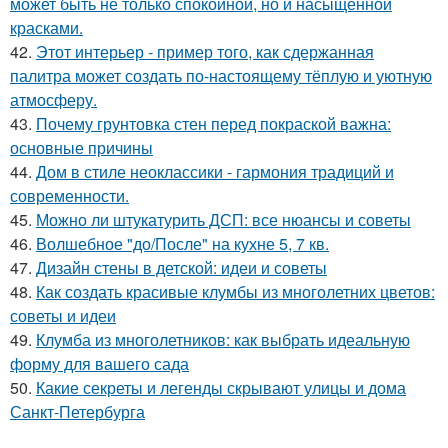
может быть не только спокойной, но и насыщенной
красками.
42.
Этот интерьер - пример того, как сдержанная
палитра может создать по-настоящему тёплую и уютную
атмосферу.
43.
Почему грунтовка стен перед покраской важна:
основные причины
44.
Дом в стиле неоклассики - гармония традиций и
современности.
45.
Можно ли штукатурить ДСП: все нюансы и советы
46.
Волшебное "до/После" на кухне 5, 7 кв.
47.
Дизайн стены в детской: идеи и советы
48.
Как создать красивые клумбы из многолетних цветов:
советы и идеи
49.
Клумба из многолетников: как выбрать идеальную
форму для вашего сада
50.
Какие секреты и легенды скрывают улицы и дома
Санкт-Петербурга