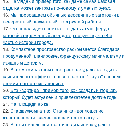
15.
Наглядный пример того, как даже самая базовая
отделка может заиграть по-новому в умелых руках.
16.
Мы превращаем обычные деревянные заготовки в
невероятный шахматный стол ручной работы.
17.
Основная идея проекта - создать атмосферу, в
которой современный арендатор почувствует себя
частью истории города.
18.
Компактное пространство раскрывается благодаря
продуманной планировке, французскому минимализму и
изящным деталям.
19.
В этом компактном пространстве удалось создать
удивительный эффект - словно нажать "Пауза" посреди
стремительного мегаполиса.
20.
Эта квартира - пример того, как создать интерьер,
который будет актуален и привлекателен долгие годы.
21.
На площади 85 кв.
22.
Эта двухкомнатная Сталинка - воплощение
женственности, элегантности и тонкого вкуса.
23.
В этой небольшой квартире дизайнеру удалось