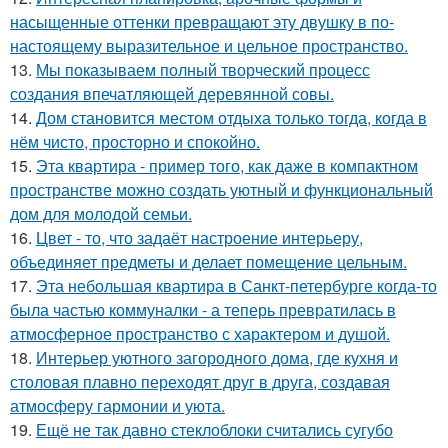
насыщенные оттенки превращают эту двушку в по-
настоящему выразительное и цельное пространство.
13.
Мы показываем полный творческий процесс
создания впечатляющей деревянной совы.
14.
Дом становится местом отдыха только тогда, когда в
нём чисто, просторно и спокойно.
15.
Эта квартира - пример того, как даже в компактном
пространстве можно создать уютный и функциональный
дом для молодой семьи.
16.
Цвет - то, что задаёт настроение интерьеру,
объединяет предметы и делает помещение цельным.
17.
Эта небольшая квартира в Санкт-петербурге когда-то
была частью коммуналки - а теперь превратилась в
атмосферное пространство с характером и душой.
18.
Интерьер уютного загородного дома, где кухня и
столовая плавно переходят друг в друга, создавая
атмосферу гармонии и уюта.
19.
Ещё не так давно стеклоблоки считались сугубо