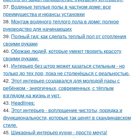
37.
Водяные теплые полы в частном доме: все
преимущества и нюансы установки
38.
Монтаж водяного теплого пола в доме: полное
руководство для начинающих
39.
Полный гид: как сделать теплый пол от отопления
своими руками
40.
Обожаю людей, которые умеют творить красоту
своими руками.
41.
Интерьер без штор может казаться стильным - но
только до тех пор, пока не столкнёшься с реальностью.
42.
Этот интерьер создавался для молодой пары с
ребёнком - энергичных, современных, с тёплым
взглядом на жизнь и уют.
43.
Headlines:
44.
Этот интерьер - воплощение чистоты, порядка и
функциональности, которые так ценят в скандинавском
стиле.
45.
Шикарный интерьер кухни - просто мечта!