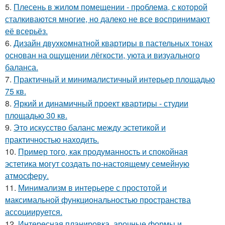
5.
Плесень в жилом помещении - проблема, с которой
сталкиваются многие, но далеко не все воспринимают
её всерьёз.
6.
Дизайн двухкомнатной квартиры в пастельных тонах
основан на ощущении лёгкости, уюта и визуального
баланса.
7.
Практичный и минималистичный интерьер площадью
75 кв.
8.
Яркий и динамичный проект квартиры - студии
площадью 30 кв.
9.
Это искусство баланс между эстетикой и
практичностью находить.
10.
Пример того, как продуманность и спокойная
эстетика могут создать по-настоящему семейную
атмосферу.
11.
Минимализм в интерьере с простотой и
максимальной функциональностью пространства
ассоциируется.
12.
Интересная планировка, арочные формы и