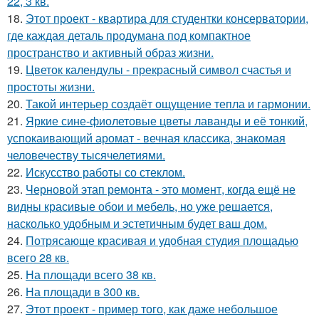
22, 3 кв.
18.
Этот проект - квартира для студентки консерватории,
где каждая деталь продумана под компактное
пространство и активный образ жизни.
19.
Цветок календулы - прекрасный символ счастья и
простоты жизни.
20.
Такой интерьер создаёт ощущение тепла и гармонии.
21.
Яркие сине-фиолетовые цветы лаванды и её тонкий,
успокаивающий аромат - вечная классика, знакомая
человечеству тысячелетиями.
22.
Искусство работы со стеклом.
23.
Черновой этап ремонта - это момент, когда ещё не
видны красивые обои и мебель, но уже решается,
насколько удобным и эстетичным будет ваш дом.
24.
Потрясающе красивая и удобная студия площадью
всего 28 кв.
25.
На площади всего 38 кв.
26.
На площади в 300 кв.
27.
Этот проект - пример того, как даже небольшое