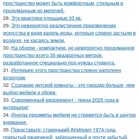
пространство может быть комфортным, стильным и
продуманным до мелочей.
28.
Эта квартира площадью 33 кв.
29.
Это невероятно реалистичное произведение
искусства в виде капель воды, которые словно застыли в
воздухе, не касаясь земли.
30.
На обзоре - компактное, но невероятно продуманное
пространство всего 35 квадратных метров,
разработанное специально под нужды студента.
31.
Интерьер этого пространства словно наполнен
воздухом.
32.
Создание детской комнаты - это гораздо больше, чем
выбор мебели и обоев.
33.
Современный евроремонт - тренд 2025 года в
интерьере!
34.
Иногда предметы мебели не стремятся быть в центре
внимания.
35.
Представьте: старенький Airstream 1974 года,
покрытый ржавчиной, заброшенный и почти забытый.