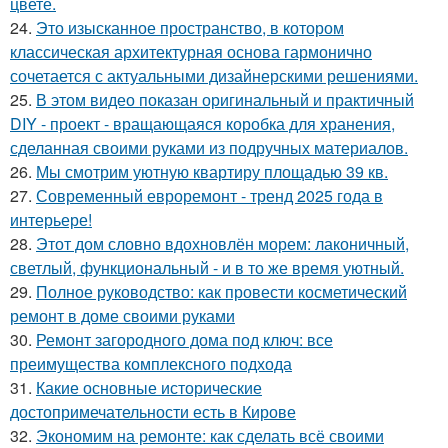
цвете.
24.
Это изысканное пространство, в котором
классическая архитектурная основа гармонично
сочетается с актуальными дизайнерскими решениями.
25.
В этом видео показан оригинальный и практичный
DIY - проект - вращающаяся коробка для хранения,
сделанная своими руками из подручных материалов.
26.
Мы смотрим уютную квартиру площадью 39 кв.
27.
Современный евроремонт - тренд 2025 года в
интерьере!
28.
Этот дом словно вдохновлён морем: лаконичный,
светлый, функциональный - и в то же время уютный.
29.
Полное руководство: как провести косметический
ремонт в доме своими руками
30.
Ремонт загородного дома под ключ: все
преимущества комплексного подхода
31.
Какие основные исторические
достопримечательности есть в Кирове
32.
Экономим на ремонте: как сделать всё своими