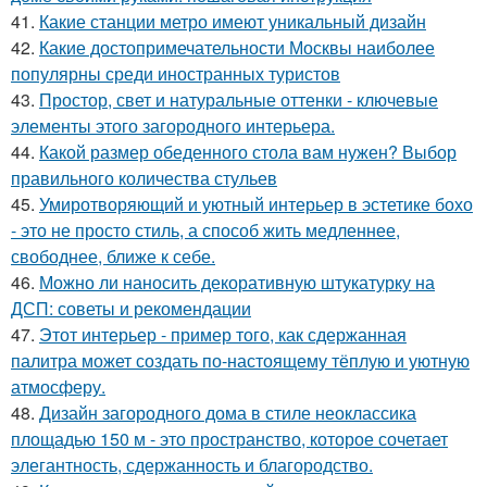
41.
Какие станции метро имеют уникальный дизайн
42.
Какие достопримечательности Москвы наиболее
популярны среди иностранных туристов
43.
Простор, свет и натуральные оттенки - ключевые
элементы этого загородного интерьера.
44.
Какой размер обеденного стола вам нужен? Выбор
правильного количества стульев
45.
Умиротворяющий и уютный интерьер в эстетике бохо
- это не просто стиль, а способ жить медленнее,
свободнее, ближе к себе.
46.
Можно ли наносить декоративную штукатурку на
ДСП: советы и рекомендации
47.
Этот интерьер - пример того, как сдержанная
палитра может создать по-настоящему тёплую и уютную
атмосферу.
48.
Дизайн загородного дома в стиле неоклассика
площадью 150 м - это пространство, которое сочетает
элегантность, сдержанность и благородство.