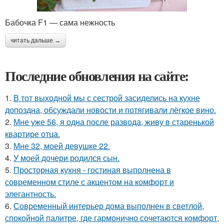
Бабочка F1 — сама нежность
читать дальше →
Последние обновления на сайте:
1.
В тот выходной мы с сестрой засиделись на кухне
допоздна, обсуждали новости и потягивали лёгкое вино.
2.
Мне уже 56, я одна после развода, живу в старенькой
квартире отца.
3.
Мне 32, моей девушке 22.
4.
У моей дочери родился сын.
5.
Просторная кухня - гостиная выполнена в
современном стиле с акцентом на комфорт и
элегантность.
6.
Современный интерьер дома выполнен в светлой,
спокойной палитре, где гармонично сочетаются комфорт,