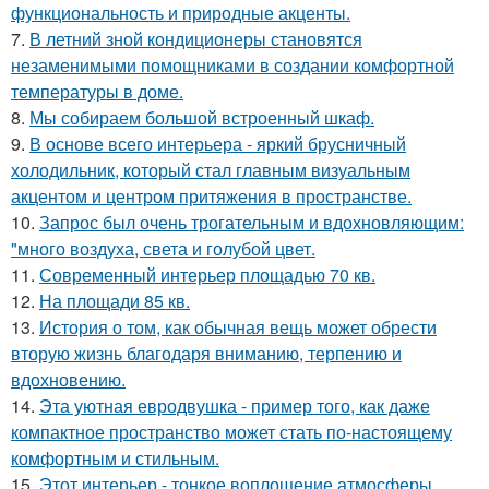
функциональность и природные акценты.
7.
В летний зной кондиционеры становятся
незаменимыми помощниками в создании комфортной
температуры в доме.
8.
Мы собираем большой встроенный шкаф.
9.
В основе всего интерьера - яркий брусничный
холодильник, который стал главным визуальным
акцентом и центром притяжения в пространстве.
10.
Запрос был очень трогательным и вдохновляющим:
"много воздуха, света и голубой цвет.
11.
Современный интерьер площадью 70 кв.
12.
На площади 85 кв.
13.
История о том, как обычная вещь может обрести
вторую жизнь благодаря вниманию, терпению и
вдохновению.
14.
Эта уютная евродвушка - пример того, как даже
компактное пространство может стать по-настоящему
комфортным и стильным.
15.
Этот интерьер - тонкое воплощение атмосферы