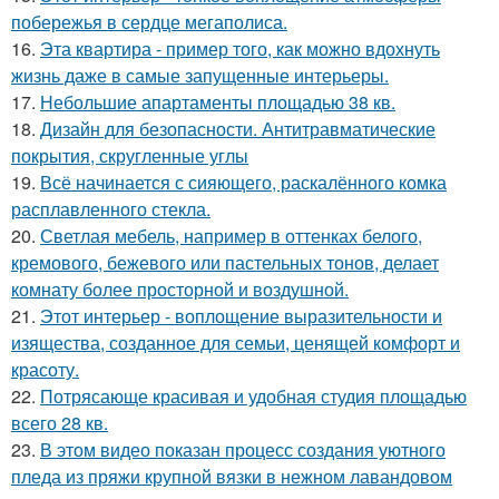
побережья в сердце мегаполиса.
16.
Эта квартира - пример того, как можно вдохнуть
жизнь даже в самые запущенные интерьеры.
17.
Небольшие апартаменты площадью 38 кв.
18.
Дизайн для безопасности. Антитравматические
покрытия, скругленные углы
19.
Всё начинается с сияющего, раскалённого комка
расплавленного стекла.
20.
Светлая мебель, например в оттенках белого,
кремового, бежевого или пастельных тонов, делает
комнату более просторной и воздушной.
21.
Этот интерьер - воплощение выразительности и
изящества, созданное для семьи, ценящей комфорт и
красоту.
22.
Потрясающе красивая и удобная студия площадью
всего 28 кв.
23.
В этом видео показан процесс создания уютного
пледа из пряжи крупной вязки в нежном лавандовом