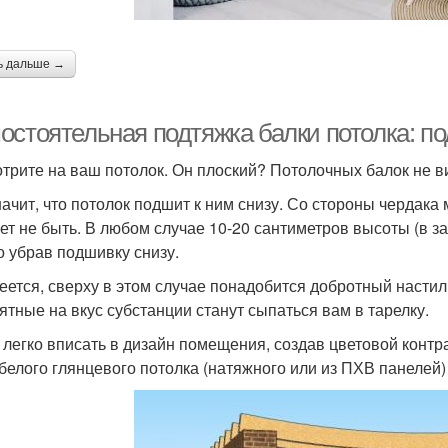
ь дальше →
остоятельная подтяжка балки потолка: п
трите на ваш потолок. Он плоский? Потолочных балок не вид
начит, что потолок подшит к ним снизу. Со стороны чердака 
ет не быть. В любом случае 10-20 сантиметров высоты (в з
о убрав подшивку снизу.
еется, сверху в этом случае понадобится добротный настил
ятные на вкус субстанции станут сыпаться вам в тарелку.
 легко вписать в дизайн помещения, создав цветовой контр
белого глянцевого потолка (натяжного или из ПХВ панелей)