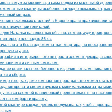
ышла замуж за москвича, а сама родом из маленькой дерев
окомнатные квартиры особенно наглядно показывают, как 
иченный метраж.
ечение нескольких столетий в Европе врачи практиковали т
ью стимуляции гениталий.
о для Натальи началось как обычно: лекция, аудитория, кон
т интерьер площадью 86 кв.
ачально это была однокомнатная квартира, но пространств
ценную студию.
ографии в интерьере - это не просто элемент декора, а сп
минаниями и личным смыслом.
дание оригинального бетонного изделия - от замешивания
отки и сборки.
имер того, как даже компактное пространство может стать
здание кровати своими руками с минимальными затратами
нушка со сложной планировкой превратилась в по-настоящ
ает на комфорт и красоту.
этой квартире каждая деталь продумана так, чтобы простра
есным.