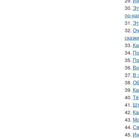
29.
Ин
30.
Эт
по-на
31.
Эт
32.
Оч
сказки
33.
Ка
34.
По
35.
Пр
36.
Во
37.
В 
38.
Об
39.
Ка
40.
Тё
41.
Шт
42.
Ка
43.
Мо
44.
Св
45.
Ин