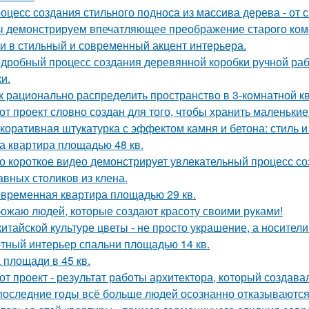
оцесс создания стильного подноса из массива дерева - от 
 демонстрируем впечатляющее преображение старого комо
и в стильный и современный акцент интерьера.
дробный процесс создания деревянной коробки ручной рабо
и.
к рационально распределить пространство в 3-комнатной к
от проект словно создан для того, чтобы хранить маленьк
коративная штукатурка с эффектом камня и бетона: стиль и
а квартира площадью 48 кв.
о короткое видео демонстрирует увлекательный процесс со
авных столиков из клена.
временная квартира площадью 29 кв.
ожаю людей, которые создают красоту своими руками!
китайской культуре цветы - не просто украшение, а носител
тный интерьер спальни площадью 14 кв.
 площади в 45 кв.
от проект - результат работы архитектора, который создава
последние годы всё больше людей осознанно отказываются 