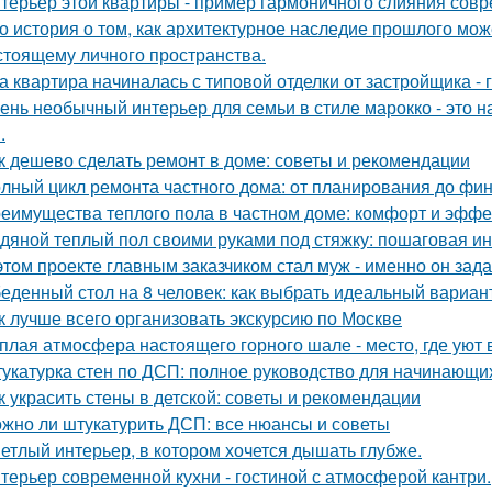
терьер этой квартиры - пример гармоничного слияния совр
о история о том, как архитектурное наследие прошлого мож
стоящему личного пространства.
а квартира начиналась с типовой отделки от застройщика -
ень необычный интерьер для семьи в стиле марокко - это 
.
к дешево сделать ремонт в доме: советы и рекомендации
лный цикл ремонта частного дома: от планирования до фи
еимущества теплого пола в частном доме: комфорт и эффе
дяной теплый пол своими руками под стяжку: пошаговая и
этом проекте главным заказчиком стал муж - именно он за
еденный стол на 8 человек: как выбрать идеальный вариан
к лучше всего организовать экскурсию по Москве
плая атмосфера настоящего горного шале - место, где уют 
укатурка стен по ДСП: полное руководство для начинающи
к украсить стены в детской: советы и рекомендации
жно ли штукатурить ДСП: все нюансы и советы
етлый интерьер, в котором хочется дышать глубже.
терьер современной кухни - гостиной с атмосферой кантри.