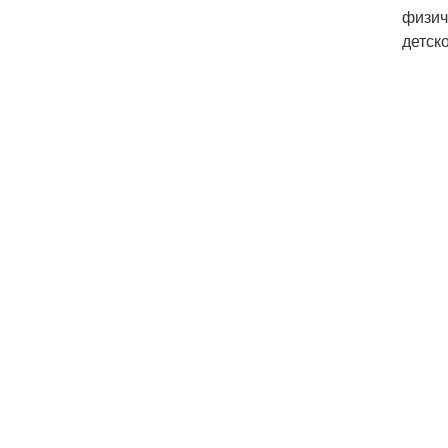
физич
детск