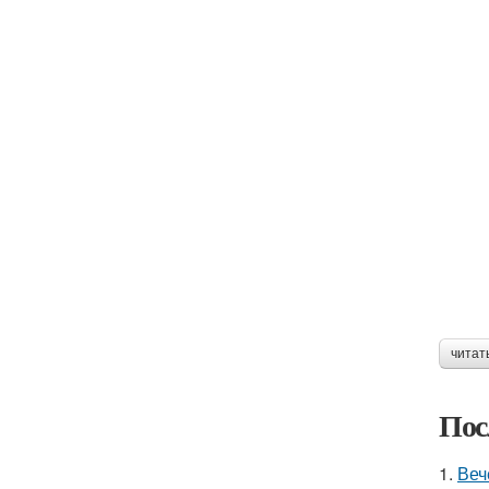
читат
Пос
1.
Веч