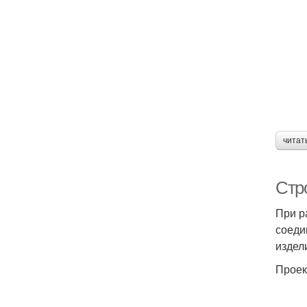
читат
Стр
При р
соеди
издел
Проек