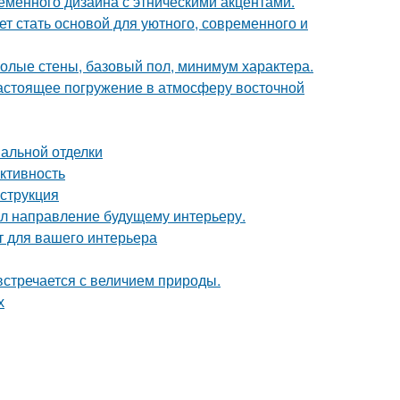
еменного дизайна с этническими акцентами.
ет стать основой для уютного, современного и
 голые стены, базовый пол, минимум характера.
настоящее погружение в атмосферу восточной
нальной отделки
ктивность
нструкция
дал направление будущему интерьеру.
т для вашего интерьера
встречается с величием природы.
х