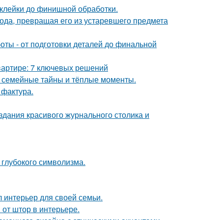
склейки до финишной обработки.
да, превращая его из устаревшего предмета
ты - от подготовки деталей до финальной
вартире: 7 ключевых решений
ие семейные тайны и тёплые моменты.
 фактура.
здания красивого журнального столика и
и глубокого символизма.
л интерьер для своей семьи.
от штор в интерьере.