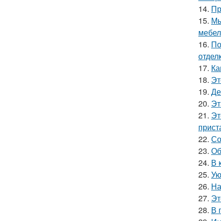
14.
Пр
15.
Мы
мебел
16.
По
отделк
17.
Ка
18.
Эт
19.
Де
20.
Эт
21.
Эт
прист
22.
Со
23.
Об
24.
В 
25.
Ую
26.
На
27.
Эт
28.
В 