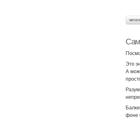
читат
Сам
Посмо
Это з
А мож
прост
Разум
непри
Балки
фоне 