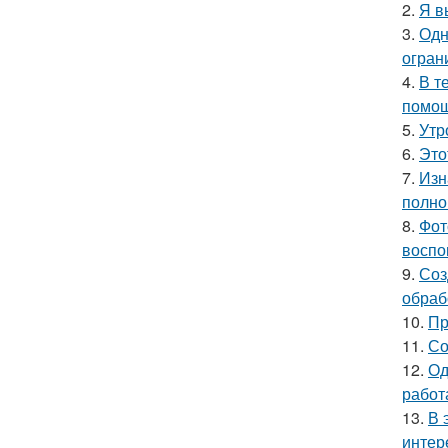
2.
Я в
3.
Одн
огран
4.
В т
помощ
5.
Утр
6.
Это
7.
Изн
полно
8.
Фот
воспо
9.
Соз
обраб
10.
Пр
11.
Со
12.
Од
работ
13.
В 
интер