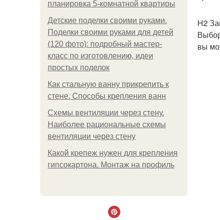
планировка 5-комнатной квартиры
Детские поделки своими руками.
H2 За
Поделки своими руками для детей
Выбор
(120 фото): подробный мастер-
вы мо
класс по изготовлению, идеи
простых поделок
Как стальную ванну прикрепить к
стене. Способы крепления ванн
Схемы вентиляции через стену.
Наиболее рациональные схемы
вентиляции через стену
Какой крепеж нужен для крепления
гипсокартона. Монтаж на профиль