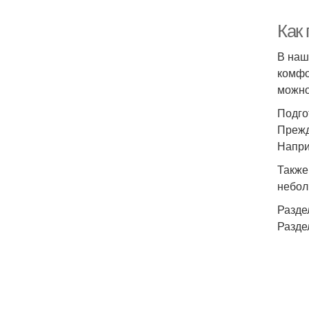
Как
В наш
комфо
можно
Подго
Прежд
Напри
Также
небол
Разде
Разде