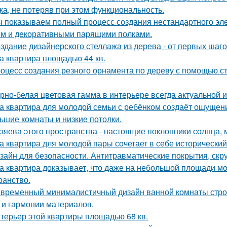
ка, не потеряв при этом функциональность.
 показываем полный процесс создания нестандартного эл
м и декоративными парящими полками.
здание дизайнерского стеллажа из дерева - от первых шагов
а квартира площадью 44 кв.
оцесс создания резного орнамента по дереву с помощью 
рно-белая цветовая гамма в интерьере всегда актуальной и
а квартира для молодой семьи с ребёнком создаёт ощущени
ьшие комнаты и низкие потолки.
зяева этого пространства - настоящие поклонники солнца, 
а квартира для молодой пары сочетает в себе историческ
зайн для безопасности. Антитравматические покрытия, скр
а квартира доказывает, что даже на небольшой площади м
ранство.
временный минималистичный дизайн ванной комнаты строи
 и гармонии материалов.
терьер этой квартиры площадью 68 кв.