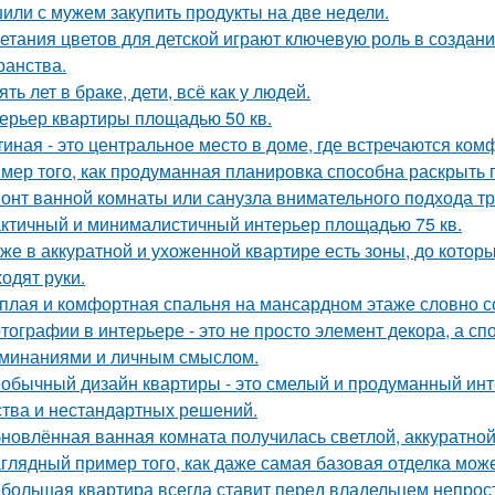
или с мужем закупить продукты на две недели.
етания цветов для детской играют ключевую роль в создан
ранства.
ять лет в браке, дети, всё как у людей.
ерьер квартиры площадью 50 кв.
тиная - это центральное место в доме, где встречаются ком
мер того, как продуманная планировка способна раскрыть 
онт ванной комнаты или санузла внимательного подхода тр
ктичный и минималистичный интерьер площадью 75 кв.
же в аккуратной и ухоженной квартире есть зоны, до которы
ходят руки.
плая и комфортная спальня на мансардном этаже словно со
тографии в интерьере - это не просто элемент декора, а с
минаниями и личным смыслом.
обычный дизайн квартиры - это смелый и продуманный инт
ства и нестандартных решений.
новлённая ванная комната получилась светлой, аккуратной
глядный пример того, как даже самая базовая отделка може
большая квартира всегда ставит перед владельцем непрост