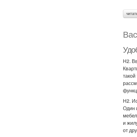
читат
Вас
Удо
H2. В
Кварт
такой
рассм
функц
H2. И
Один 
мебел
и жил
от дру