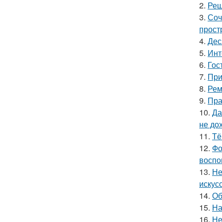
2.
Реш
3.
Соч
прост
4.
Дес
5.
Инт
6.
Гос
7.
При
8.
Рем
9.
Пра
10.
Да
не до
11.
Тё
12.
Фо
воспо
13.
Не
искус
14.
Об
15.
На
16.
Не