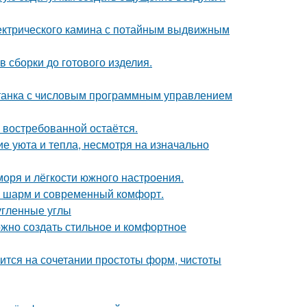
ектрического камина с потайным выдвижным
 сборки до готового изделия.
станка с числовым программным управлением
 востребованной остаётся.
е уюта и тепла, несмотря на изначально
моря и лёгкости южного настроения.
ий шарм и современный комфорт.
угленные углы
ожно создать стильное и комфортное
тся на сочетании простоты форм, чистоты