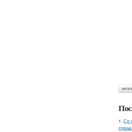
читат
Пос
1.
Со 
справ