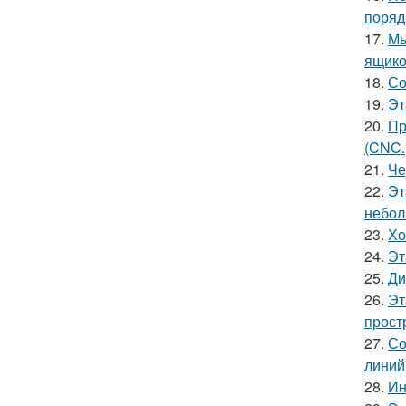
поряд
17.
Мы
ящико
18.
Со
19.
Эт
20.
Пр
(CNC.
21.
Че
22.
Эт
небол
23.
Хо
24.
Эт
25.
Ди
26.
Эт
прост
27.
Со
линий
28.
Ин