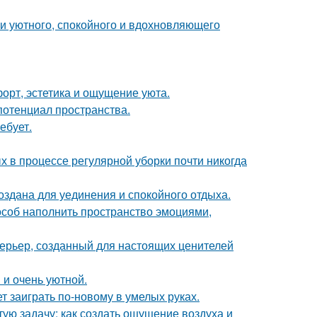
ии уютного, спокойного и вдохновляющего
форт, эстетика и ощущение уюта.
потенциал пространства.
ебует.
х в процессе регулярной уборки почти никогда
здана для уединения и спокойного отдыха.
пособ наполнить пространство эмоциями,
ерьер, созданный для настоящих ценителей
 и очень уютной.
т заиграть по-новому в умелых руках.
ую задачу: как создать ощущение воздуха и