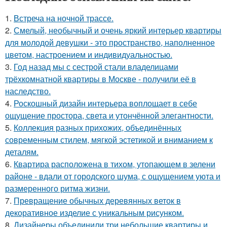
1.
Встреча на ночной трассе.
2.
Смелый, необычный и очень яркий интерьер квартиры
для молодой девушки - это пространство, наполненное
цветом, настроением и индивидуальностью.
3.
Год назад мы с сестрой стали владелицами
трёхкомнатной квартиры в Москве - получили её в
наследство.
4.
Роскошный дизайн интерьера воплощает в себе
ощущение простора, света и утончённой элегантности.
5.
Коллекция разных прихожих, объединённых
современным стилем, мягкой эстетикой и вниманием к
деталям.
6.
Квартира расположена в тихом, утопающем в зелени
районе - вдали от городского шума, с ощущением уюта и
размеренного ритма жизни.
7.
Превращение обычных деревянных веток в
декоративное изделие с уникальным рисунком.
8.
Дизайнеры объединили три небольшие квартиры и