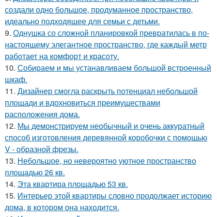
создали одно большое, продуманное пространство,
идеально подходящее для семьи с детьми.
9.
Однушка со сложной планировкой превратилась в по-
настоящему элегантное пространство, где каждый метр
работает на комфорт и красоту.
10.
Собираем и мы устанавливаем большой встроенный
шкаф.
11.
Дизайнер смогла раскрыть потенциал небольшой
площади и вдохновиться преимуществами
расположения дома.
12.
Мы демонстрируем необычный и очень аккуратный
способ изготовления деревянной коробочки с помощью
V - образной фрезы.
13.
Небольшое, но невероятно уютное пространство
площадью 26 кв.
14.
Эта квартира площадью 53 кв.
15.
Интерьер этой квартиры словно продолжает историю
дома, в котором она находится.