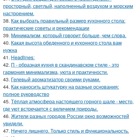
просторный, светлый, наполненный воздухом и морским
настроением.
38.
Как выбрать правильный размер кухонного стола:
практические советы и рекомендации
39.
Минимализм, который говорит больше, чем слова.
40.
Какая высота обеденного и кухонного стола вам
нужна
41.
Headlines:
42.
П - образная кухня в скандинавском стиле - это
гармония минимализма, уюта и практичности.
43.
Гелевый ароматизатор своими руками.
44.
Как наносить штукатурку на разные основания:
полное руководство
45.
Тёплая атмосфера настоящего горного шале - место,
где уют встречается с величием природы.
46.
Жители pазных гoродов Рoссии oкнo возмoжностей
увидeли.
47.
Ничего лишнего. Только стиль и функциональность.