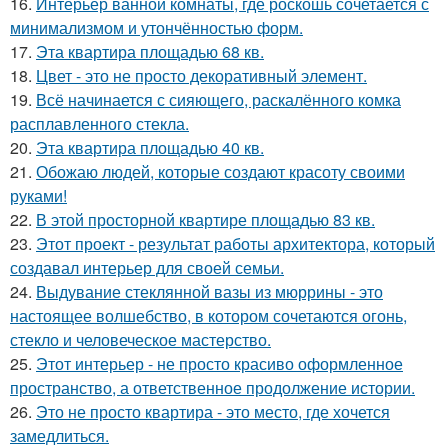
16.
Интерьер ванной комнаты, где роскошь сочетается с
минимализмом и утончённостью форм.
17.
Эта квартира площадью 68 кв.
18.
Цвет - это не просто декоративный элемент.
19.
Всё начинается с сияющего, раскалённого комка
расплавленного стекла.
20.
Эта квартира площадью 40 кв.
21.
Обожаю людей, которые создают красоту своими
руками!
22.
В этой просторной квартире площадью 83 кв.
23.
Этот проект - результат работы архитектора, который
создавал интерьер для своей семьи.
24.
Выдувание стеклянной вазы из мюррины - это
настоящее волшебство, в котором сочетаются огонь,
стекло и человеческое мастерство.
25.
Этот интерьер - не просто красиво оформленное
пространство, а ответственное продолжение истории.
26.
Это не просто квартира - это место, где хочется
замедлиться.