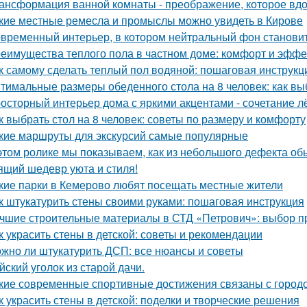
ансформация ванной комнаты - преображение, которое вдо
кие местные ремесла и промыслы можно увидеть в Кирове
временный интерьер, в котором нейтральный фон становит
еимущества теплого пола в частном доме: комфорт и эффе
к самому сделать теплый пол водяной: пошаговая инструкц
тимальные размеры обеденного стола на 8 человек: как вы
осторный интерьер дома с яркими акцентами - сочетание лё
к выбрать стол на 8 человек: советы по размеру и комфорту
кие маршруты для экскурсий самые популярные
этом ролике мы показываем, как из небольшого дефекта обы
ящий шедевр уюта и стиля!
кие парки в Кемерово любят посещать местные жители
к штукатурить стены своими руками: пошаговая инструкция
чшие строительные материалы в СТД «Петрович»: выбор 
к украсить стены в детской: советы и рекомендации
жно ли штукатурить ДСП: все нюансы и советы
йский уголок из старой дачи.
кие современные спортивные достижения связаны с город
к украсить стены в детской: поделки и творческие решения