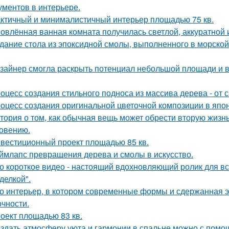
ументов в интерьере.
ктичный и минималистичный интерьер площадью 75 кв.
овлённая ванная комната получилась светлой, аккуратной 
дание стола из эпоксидной смолы, выполненного в морской
зайнер смогла раскрыть потенциал небольшой площади и
оцесс создания стильного подноса из массива дерева - от 
оцесс создания оригинальной цветочной композиции в япон
тория о том, как обычная вещь может обрести вторую жизн
овению.
вестиционный проект площадью 85 кв.
ймлапс превращения дерева и смолы в искусство.
о короткое видео - настоящий вдохновляющий ролик для вс
делкой".
о интерьер, в котором современные формы и сдержанная э
очности.
оект площадью 83 кв.
здать атмосферу уюта и гармонии в спальне можно с помощ