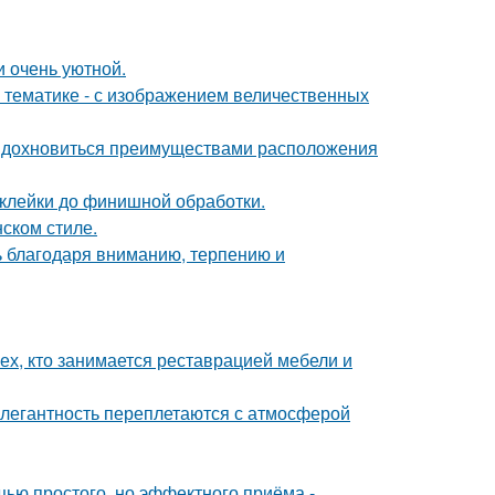
и очень уютной.
 тематике - с изображением величественных
 вдохновиться преимуществами расположения
склейки до финишной обработки.
ском стиле.
ь благодаря вниманию, терпению и
ех, кто занимается реставрацией мебели и
легантность переплетаются с атмосферой
ью простого, но эффектного приёма -