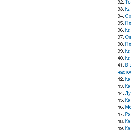
32.
Тр
33.
Ка
34.
Со
35.
Пр
36.
Ка
37.
Оп
38.
Пр
39.
Ка
40.
Ка
41.
В 
насто
42.
Ка
43.
Ка
44.
Лу
45.
Ка
46.
Мо
47.
Ра
48.
Ка
49.
Ка