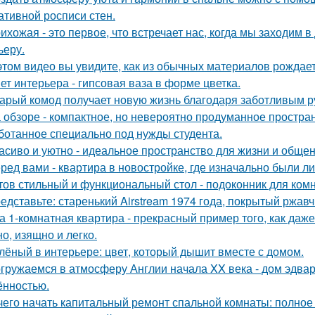
ативной росписи стен.
ихожая - это первое, что встречает нас, когда мы заходим 
ьеру.
этом видео вы увидите, как из обычных материалов рожда
ет интерьера - гипсовая ваза в форме цветка.
арый комод получает новую жизнь благодаря заботливым ру
 обзоре - компактное, но невероятно продуманное простран
ботанное специально под нужды студента.
асиво и уютно - идеальное пространство для жизни и общен
ред вами - квартира в новостройке, где изначально были л
тов стильный и функциональный стол - подоконник для ком
едставьте: старенький Airstream 1974 года, покрытый ржав
а 1-комнатная квартира - прекрасный пример того, как да
о, изящно и легко.
лёный в интерьере: цвет, который дышит вместе с домом.
гружаемся в атмосферу Англии начала XX века - дом эдва
ённостью.
чего начать капитальный ремонт спальной комнаты: полное