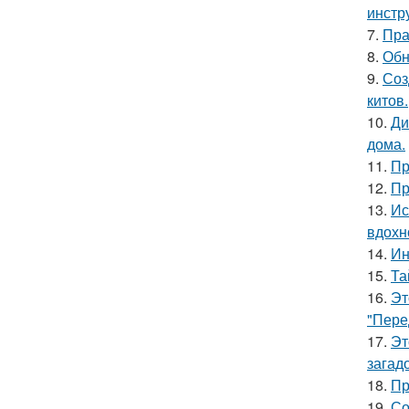
инстр
7.
Пра
8.
Обн
9.
Соз
китов.
10.
Ди
дома.
11.
Пр
12.
Пр
13.
Ис
вдохн
14.
Ин
15.
Та
16.
Эт
"Пере
17.
Эт
загад
18.
Пр
19.
Со