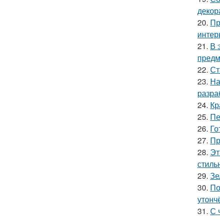
декор
20.
Пр
интер
21.
В 
предм
22.
Ст
23.
На
разра
24.
Кр
25.
Пе
26.
Го
27.
Пр
28.
Эт
стильн
29.
Зе
30.
По
утонч
31.
С 