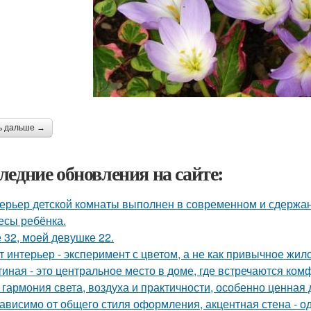
ь дальше →
ледние обновления на сайте:
ерьер детской комнаты выполнен в современном и сдержа
есы ребёнка.
 32, моей девушке 22.
т интерьер - эксперимент с цветом, а не как привычное жил
тиная - это центральное место в доме, где встречаются ком
 гармония света, воздуха и практичности, особенно ценная
ависимо от общего стиля оформления, акцентная стена - о