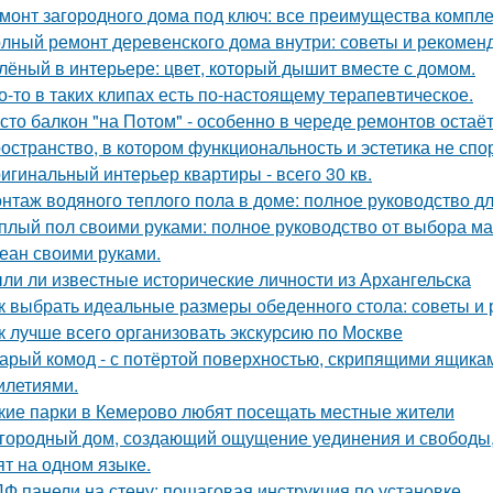
монт загородного дома под ключ: все преимущества компл
лный ремонт деревенского дома внутри: советы и рекомен
лёный в интерьере: цвет, который дышит вместе с домом.
о-то в таких клипах есть по-настоящему терапевтическое.
сто балкон "на Потом" - особенно в череде ремонтов остаёт
остранство, в котором функциональность и эстетика не спор
игинальный интерьер квартиры - всего 30 кв.
нтаж водяного теплого пола в доме: полное руководство 
плый пол своими руками: полное руководство от выбора ма
еан своими руками.
ли ли известные исторические личности из Архангельска
к выбрать идеальные размеры обеденного стола: советы и
к лучше всего организовать экскурсию по Москве
арый комод - с потёртой поверхностью, скрипящими ящика
илетиями.
кие парки в Кемерово любят посещать местные жители
городный дом, создающий ощущение уединения и свободы, -
ят на одном языке.
Ф панели на стену: пошаговая инструкция по установке