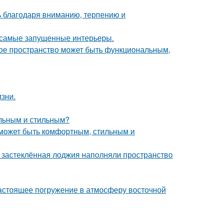
ь благодаря вниманию, терпению и
в самые запущенные интерьеры.
ькое пространство может быть функциональным,
зни.
альным и стильным?
о может быть комфортным, стильным и
и застеклённая лоджия наполняли пространство
настоящее погружение в атмосферу восточной