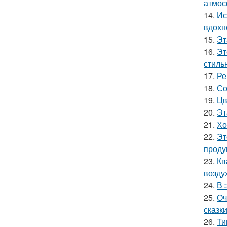
атмос
14.
Ис
вдохн
15.
Эт
16.
Эт
стиль
17.
Ре
18.
Со
19.
Цв
20.
Эт
21.
Хо
22.
Эт
проду
23.
Кв
возду
24.
В 
25.
Оч
сказки
26.
Ти