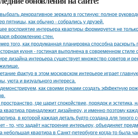
ледние обновления на сайте:
 выбрать декоративное зеркало в гостиную: полное руково
ер пятницы, как обычно - собрались у друзей.
ее восприятие интерьера квартиры формируется не только 
даря оформлению стен.
мер того, как продуманная планировка способна раскрыть 
сторная кухня - гостиная выполнена в современном стиле с
ире дизайна интерьера существует множество советов и р
жилище.
етание фактур в этом московском интерьере играет главну
ны, уюта и визуального интереса.
демонстрируем, как своими руками создать эффектную ро
ов.
 пространство, где царит спокойствие, порядок и эстетика,
а квартира принадлежит дизайнеру, и именно поэтому каж
артира, в которой каждая деталь будто создана для тихого 
ет - то, что задаёт настроение интерьеру, объединяет пре
а небольшая квартира в Санкт-петербурге когда-то была ча