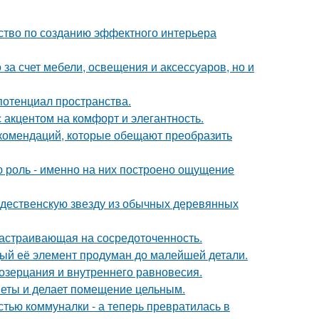
дство по созданию эффектного интерьера
за счет мебели, освещения и аксессуаров, но и
потенциал пространства.
 акцентом на комфорт и элегантность.
екомендаций, которые обещают преобразить
ю роль - именно на них построено ощущение
ждественскую звезду из обычных деревянных
 настраивающая на сосредоточенность.
дый её элемент продуман до малейшей детали.
созерцания и внутреннего равновесия.
дметы и делает помещение цельным.
стью коммуналки - а теперь превратилась в