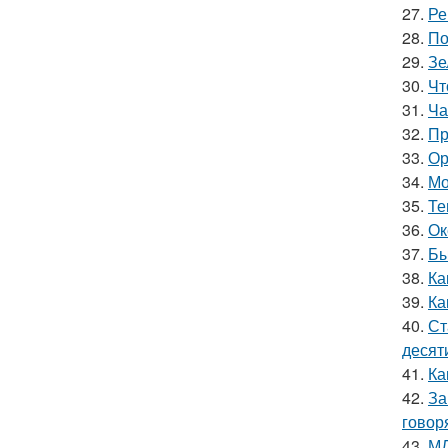
27.
Ре
28.
По
29.
Зе
30.
Чт
31.
Ча
32.
Пр
33.
Ор
34.
Мо
35.
Те
36.
Ок
37.
Бы
38.
Ка
39.
Ка
40.
Ст
десят
41.
Ка
42.
За
говор
43.
МД