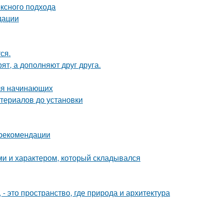
ексного подхода
дации
ся.
ят, а дополняют друг друга.
для начинающих
териалов до установки
 рекомендации
ми и характером, который складывался
 это пространство, где природа и архитектура