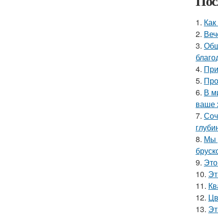
Пос
1.
Как
2.
Веч
3.
Общ
благо
4.
При
5.
Про
6.
В м
ваше 
7.
Соч
глуби
8.
Мы 
бруск
9.
Это
10.
Эт
11.
Кв
12.
Цв
13.
Эт