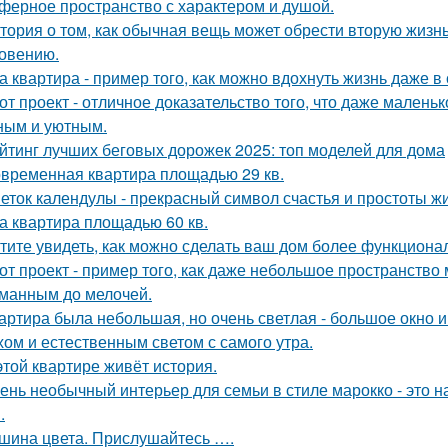
ферное пространство с характером и душой.
тория о том, как обычная вещь может обрести вторую жизн
овению.
а квартира - пример того, как можно вдохнуть жизнь даже 
от проект - отличное доказательство того, что даже мален
ным и уютным.
йтинг лучших беговых дорожек 2025: топ моделей для дома
временная квартира площадью 29 кв.
еток календулы - прекрасный символ счастья и простоты жи
а квартира площадью 60 кв.
тите увидеть, как можно сделать ваш дом более функцион
от проект - пример того, как даже небольшое пространств
манным до мелочей.
артира была небольшая, но очень светлая - большое окно 
хом и естественным светом с самого утра.
этой квартире живёт история.
ень необычный интерьер для семьи в стиле марокко - это 
.
шина цвета. Прислушайтесь ….