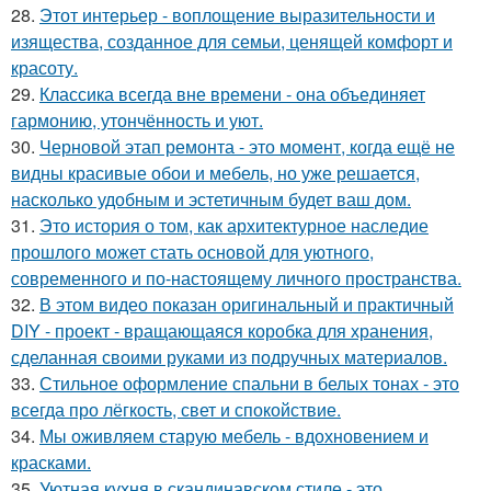
28.
Этот интерьер - воплощение выразительности и
изящества, созданное для семьи, ценящей комфорт и
красоту.
29.
Классика всегда вне времени - она объединяет
гармонию, утончённость и уют.
30.
Черновой этап ремонта - это момент, когда ещё не
видны красивые обои и мебель, но уже решается,
насколько удобным и эстетичным будет ваш дом.
31.
Это история о том, как архитектурное наследие
прошлого может стать основой для уютного,
современного и по-настоящему личного пространства.
32.
В этом видео показан оригинальный и практичный
DIY - проект - вращающаяся коробка для хранения,
сделанная своими руками из подручных материалов.
33.
Стильное оформление спальни в белых тонах - это
всегда про лёгкость, свет и спокойствие.
34.
Мы оживляем старую мебель - вдохновением и
красками.
35.
Уютная кухня в скандинавском стиле - это