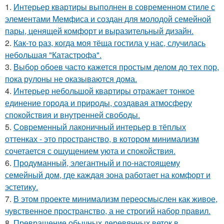
1.
Интерьер квартиры выполнен в современном стиле с
элементами Мемфиса и создан для молодой семейной
пары, ценящей комфорт и выразительный дизайн.
2.
Как-то раз, когда моя тёща гостила у нас, случилась
небольшая "Катастрофа".
3.
Выбор обоев часто кажется простым делом до тех пор,
пока рулоны не оказываются дома.
4.
Интерьер небольшой квартиры отражает тонкое
единение города и природы, создавая атмосферу
спокойствия и внутренней свободы.
5.
Современный лаконичный интерьер в тёплых
оттенках - это пространство, в котором минимализм
сочетается с ощущением уюта и спокойствия.
6.
Продуманный, элегантный и по-настоящему
семейный дом, где каждая зона работает на комфорт и
эстетику.
7.
В этом проекте минимализм переосмыслен как живое,
чувственное пространство, а не строгий набор правил.
8.
Превращение обычных деревянных веток в