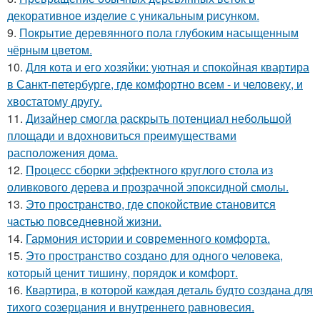
декоративное изделие с уникальным рисунком.
9.
Покрытие деревянного пола глубоким насыщенным
чёрным цветом.
10.
Для кота и его хозяйки: уютная и спокойная квартира
в Санкт-петербурге, где комфортно всем - и человеку, и
хвостатому другу.
11.
Дизайнер смогла раскрыть потенциал небольшой
площади и вдохновиться преимуществами
расположения дома.
12.
Процесс сборки эффектного круглого стола из
оливкового дерева и прозрачной эпоксидной смолы.
13.
Это пространство, где спокойствие становится
частью повседневной жизни.
14.
Гармония истории и современного комфорта.
15.
Это пространство создано для одного человека,
который ценит тишину, порядок и комфорт.
16.
Квартира, в которой каждая деталь будто создана для
тихого созерцания и внутреннего равновесия.