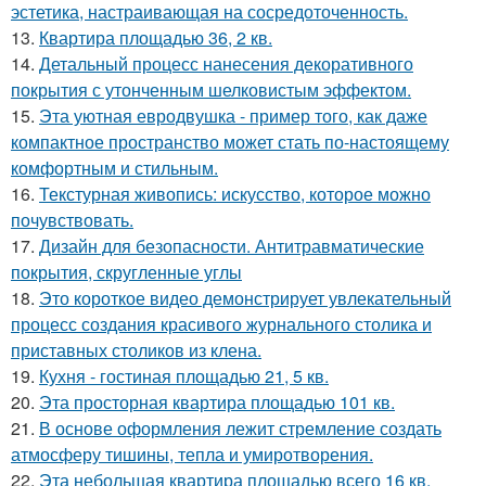
эстетика, настраивающая на сосредоточенность.
13.
Квартира площадью 36, 2 кв.
14.
Детальный процесс нанесения декоративного
покрытия с утонченным шелковистым эффектом.
15.
Эта уютная евродвушка - пример того, как даже
компактное пространство может стать по-настоящему
комфортным и стильным.
16.
Текстурная живопись: искусство, которое можно
почувствовать.
17.
Дизайн для безопасности. Антитравматические
покрытия, скругленные углы
18.
Это короткое видео демонстрирует увлекательный
процесс создания красивого журнального столика и
приставных столиков из клена.
19.
Кухня - гостиная площадью 21, 5 кв.
20.
Эта просторная квартира площадью 101 кв.
21.
В основе оформления лежит стремление создать
атмосферу тишины, тепла и умиротворения.
22.
Эта небольшая квартира площадью всего 16 кв.