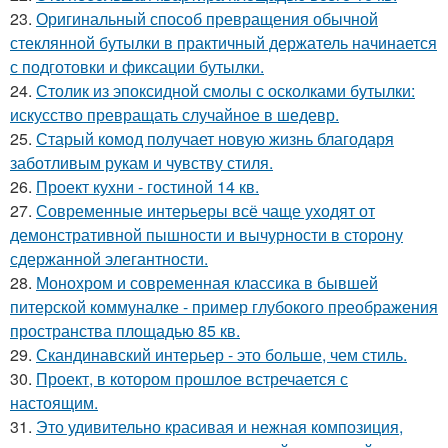
23.
Оригинальный способ превращения обычной
стеклянной бутылки в практичный держатель начинается
с подготовки и фиксации бутылки.
24.
Столик из эпоксидной смолы с осколками бутылки:
искусство превращать случайное в шедевр.
25.
Старый комод получает новую жизнь благодаря
заботливым рукам и чувству стиля.
26.
Проект кухни - гостиной 14 кв.
27.
Современные интерьеры всё чаще уходят от
демонстративной пышности и вычурности в сторону
сдержанной элегантности.
28.
Монохром и современная классика в бывшей
питерской коммуналке - пример глубокого преображения
пространства площадью 85 кв.
29.
Скандинавский интерьер - это больше, чем стиль.
30.
Проект, в котором прошлое встречается с
настоящим.
31.
Это удивительно красивая и нежная композиция,