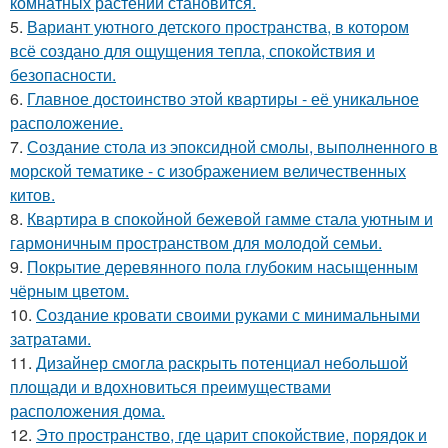
комнатных растений становится.
5.
Вариант уютного детского пространства, в котором
всё создано для ощущения тепла, спокойствия и
безопасности.
6.
Главное достоинство этой квартиры - её уникальное
расположение.
7.
Создание стола из эпоксидной смолы, выполненного в
морской тематике - с изображением величественных
китов.
8.
Квартира в спокойной бежевой гамме стала уютным и
гармоничным пространством для молодой семьи.
9.
Покрытие деревянного пола глубоким насыщенным
чёрным цветом.
10.
Создание кровати своими руками с минимальными
затратами.
11.
Дизайнер смогла раскрыть потенциал небольшой
площади и вдохновиться преимуществами
расположения дома.
12.
Это пространство, где царит спокойствие, порядок и