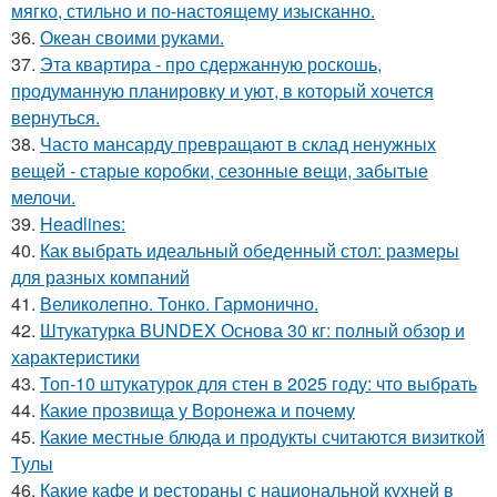
мягко, стильно и по-настоящему изысканно.
36.
Океан своими руками.
37.
Эта квартира - про сдержанную роскошь,
продуманную планировку и уют, в который хочется
вернуться.
38.
Часто мансарду превращают в склад ненужных
вещей - старые коробки, сезонные вещи, забытые
мелочи.
39.
Headlines:
40.
Как выбрать идеальный обеденный стол: размеры
для разных компаний
41.
Великолепно. Тонко. Гармонично.
42.
Штукатурка BUNDEX Основа 30 кг: полный обзор и
характеристики
43.
Топ-10 штукатурок для стен в 2025 году: что выбрать
44.
Какие прозвища у Воронежа и почему
45.
Какие местные блюда и продукты считаются визиткой
Тулы
46.
Какие кафе и рестораны с национальной кухней в