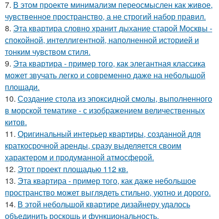
7.
В этом проекте минимализм переосмыслен как живое,
чувственное пространство, а не строгий набор правил.
8.
Эта квартира словно хранит дыхание старой Москвы -
спокойной, интеллигентной, наполненной историей и
тонким чувством стиля.
9.
Эта квартира - пример того, как элегантная классика
может звучать легко и современно даже на небольшой
площади.
10.
Создание стола из эпоксидной смолы, выполненного
в морской тематике - с изображением величественных
китов.
11.
Оригинальный интерьер квартиры, созданной для
краткосрочной аренды, сразу выделяется своим
характером и продуманной атмосферой.
12.
Этот проект площадью 112 кв.
13.
Эта квартира - пример того, как даже небольшое
пространство может выглядеть стильно, уютно и дорого.
14.
В этой небольшой квартире дизайнеру удалось
объединить роскошь и функциональность.