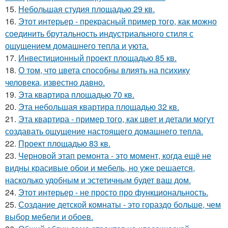
15.
Небольшая студия площадью 29 кв.
16.
Этот интерьер - прекрасный пример того, как можно
соединить брутальность индустриального стиля с
ощущением домашнего тепла и уюта.
17.
Инвестиционный проект площадью 85 кв.
18.
О том, что цвета способны влиять на психику
человека, известно давно.
19.
Эта квартира площадью 70 кв.
20.
Эта небольшая квартира площадью 32 кв.
21.
Эта квартира - пример того, как цвет и детали могут
создавать ощущение настоящего домашнего тепла.
22.
Проект площадью 83 кв.
23.
Черновой этап ремонта - это момент, когда ещё не
видны красивые обои и мебель, но уже решается,
насколько удобным и эстетичным будет ваш дом.
24.
Этот интерьер - не просто про функциональность.
25.
Создание детской комнаты - это гораздо больше, чем
выбор мебели и обоев.