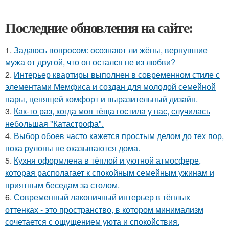
Последние обновления на сайте:
1.
Задаюсь вопросом: осознают ли жёны, вернувшие
мужа от другой, что он остался не из любви?
2.
Интерьер квартиры выполнен в современном стиле с
элементами Мемфиса и создан для молодой семейной
пары, ценящей комфорт и выразительный дизайн.
3.
Как-то раз, когда моя тёща гостила у нас, случилась
небольшая "Катастрофа".
4.
Выбор обоев часто кажется простым делом до тех пор,
пока рулоны не оказываются дома.
5.
Кухня оформлена в тёплой и уютной атмосфере,
которая располагает к спокойным семейным ужинам и
приятным беседам за столом.
6.
Современный лаконичный интерьер в тёплых
оттенках - это пространство, в котором минимализм
сочетается с ощущением уюта и спокойствия.