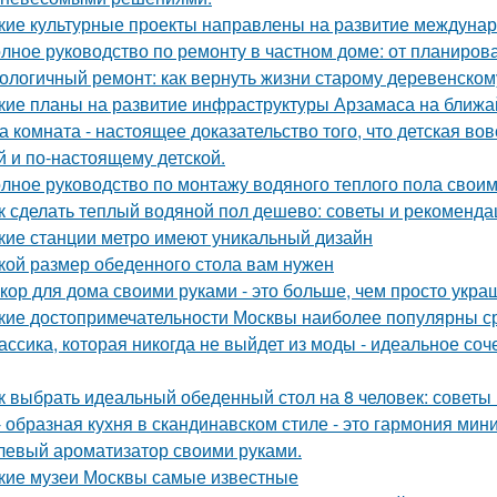
кие культурные проекты направлены на развитие междунар
лное руководство по ремонту в частном доме: от планиро
ологичный ремонт: как вернуть жизни старому деревенском
кие планы на развитие инфраструктуры Арзамаса на ближ
а комната - настоящее доказательство того, что детская во
й и по-настоящему детской.
лное руководство по монтажу водяного теплого пола свои
к сделать теплый водяной пол дешево: советы и рекоменда
кие станции метро имеют уникальный дизайн
кой размер обеденного стола вам нужен
кор для дома своими руками - это больше, чем просто укра
кие достопримечательности Москвы наиболее популярны с
ассика, которая никогда не выйдет из моды - идеальное соч
к выбрать идеальный обеденный стол на 8 человек: советы
- образная кухня в скандинавском стиле - это гармония мин
левый ароматизатор своими руками.
кие музеи Москвы самые известные