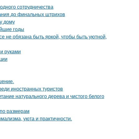
одного сотрудничества
вания до финальных штрихов
у дому
айшие годы
все не обязана быть яркой, чтобы быть уютной,
ми руками
ции
шение.
реди иностранных туристов
етание натурального дерева и чистого белого
 по размерам
имализма, уюта и практичности.