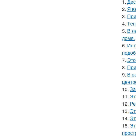
1.
Дес
2.
Я в
3.
При
4.
Тёп
5.
В л
доме.
6.
Инт
подоб
7.
Это
8.
При
9.
В о
центр
10.
За
11.
Эт
12.
Ре
13.
Эт
14.
Эт
15.
Эт
прост