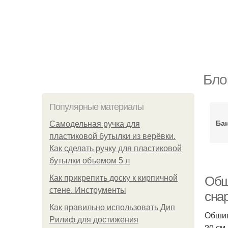
Бло
Популярные материалы
Бан
Самодельная ручка для
пластиковой бутылки из верёвки.
Как сделать ручку для пластиковой
бутылки объемом 5 л
Как прикрепить доску к кирпичной
Обш
стене. Инструменты
сна
Как правильно использовать Дип
Обшив
Рилиф для достижения
20 см