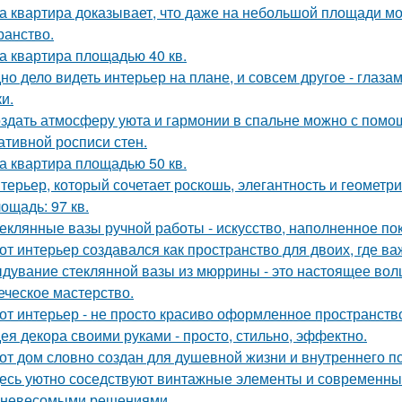
а квартира доказывает, что даже на небольшой площади м
ранство.
а квартира площадью 40 кв.
но дело видеть интерьер на плане, и совсем другое - глаза
и.
здать атмосферу уюта и гармонии в спальне можно с помощ
ативной росписи стен.
а квартира площадью 50 кв.
терьер, который сочетает роскошь, элегантность и геометри
ощадь: 97 кв.
еклянные вазы ручной работы - искусство, наполненное по
от интерьер создавался как пространство для двоих, где ва
дувание стеклянной вазы из мюррины - это настоящее волше
еческое мастерство.
от интерьер - не просто красиво оформленное пространств
ея декора своими руками - просто, стильно, эффектно.
от дом словно создан для душевной жизни и внутреннего по
есь уютно соседствуют винтажные элементы и современный
 невесомыми решениями.