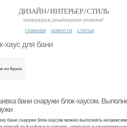
ДИЗАЙН / ИНТЕРЬЕР / СТИЛЬ
незаурядные дизайнерские решения!
главная
новости
статьи
к-хаус для бани
и из бруса
ивка бани снаружи блок-хаусом. Выполн
ружи
ку бани снаружи блок-хаусом можно выполнять независимо
 и длиной до 6 м будут выглядеть аккуратно и одновременн