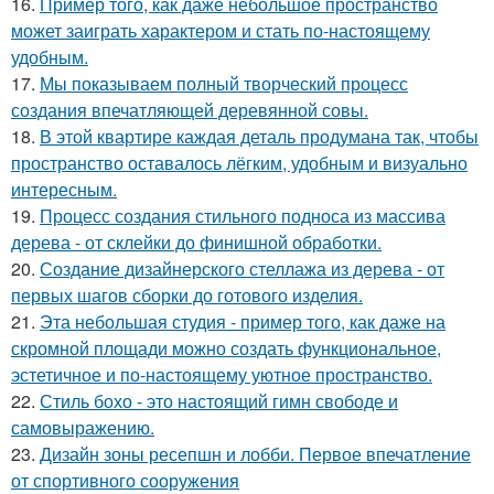
16.
Пример того, как даже небольшое пространство
может заиграть характером и стать по-настоящему
удобным.
17.
Мы показываем полный творческий процесс
создания впечатляющей деревянной совы.
18.
В этой квартире каждая деталь продумана так, чтобы
пространство оставалось лёгким, удобным и визуально
интересным.
19.
Процесс создания стильного подноса из массива
дерева - от склейки до финишной обработки.
20.
Создание дизайнерского стеллажа из дерева - от
первых шагов сборки до готового изделия.
21.
Эта небольшая студия - пример того, как даже на
скромной площади можно создать функциональное,
эстетичное и по-настоящему уютное пространство.
22.
Стиль бохо - это настоящий гимн свободе и
самовыражению.
23.
Дизайн зоны ресепшн и лобби. Первое впечатление
от спортивного сооружения