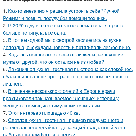
1.
Как-то внезапно я решила устроить себе "Ручной
Режим" и помыть посуду без помощи техники.
2.
В 2020 году всё окончательно сломалось - я просто
больше не тянула всё одна.
3.
В тот выходной мы с сестрой засиделись на кухне
допоздна, обсуждали новости и потягивали лёгкое вино.
4.
Задаюсь вопросом: осознают ли жёны, вернувшие
мужа от другой, что он остался не из любви?
5.
Лаконичная кухня - гостиная выстроена как спокойное,
сбалансированное пространство, в котором нет ничего
лишнего.
6.
В течение нескольких столетий в Европе врачи
практиковали так называемое "Лечение" истерии у
женщин с помощью стимуляции гениталий.
7.
Этот интерьер площадью 40 кв.
8.
Светлая кухня - гостиная - пример продуманного и
рационального дизайна, где каждый квадратный метр
работает на комфорт и эстетику.