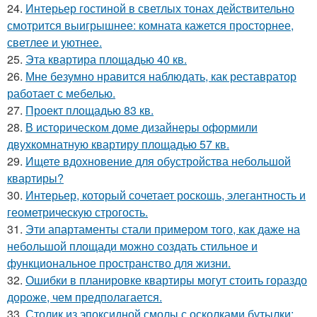
24.
Интерьер гостиной в светлых тонах действительно
смотрится выигрышнее: комната кажется просторнее,
светлее и уютнее.
25.
Эта квартира площадью 40 кв.
26.
Мне безумно нравится наблюдать, как реставратор
работает с мебелью.
27.
Проект площадью 83 кв.
28.
В историческом доме дизайнеры оформили
двухкомнатную квартиру площадью 57 кв.
29.
Ищете вдохновение для обустройства небольшой
квартиры?
30.
Интерьер, который сочетает роскошь, элегантность и
геометрическую строгость.
31.
Эти апартаменты стали примером того, как даже на
небольшой площади можно создать стильное и
функциональное пространство для жизни.
32.
Ошибки в планировке квартиры могут стоить гораздо
дороже, чем предполагается.
33.
Столик из эпоксидной смолы с осколками бутылки: