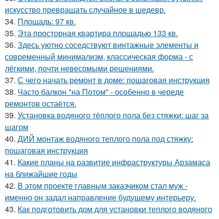
искусство превращать случайное в шедевр.
34.
Площадь: 97 кв.
35.
Эта просторная квартира площадью 133 кв.
36.
Здесь уютно соседствуют винтажные элементы и
современный минимализм, классическая форма - с
лёгкими, почти невесомыми решениями.
37.
С чего начать ремонт в доме: пошаговая инструкция
38.
Часто балкон "на Потом" - особенно в череде
ремонтов остаётся.
39.
Установка водяного тёплого пола без стяжки: шаг за
шагом
40.
ДИЙ монтаж водяного теплого пола под стяжку:
пошаговая инструкция
41.
Какие планы на развитие инфраструктуры Арзамаса
на ближайшие годы
42.
В этом проекте главным заказчиком стал муж -
именно он задал направление будущему интерьеру.
43.
Как подготовить дом для установки теплого водяного