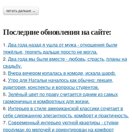
читать дальше →
Последние обновления на сайте:
1.
Два года назад я ушла от мужа - отношения были
тяжёлые, терпеть дальше просто не могла.
2.
Два года мы были вместе - любовь, страсть, планы на
свадьбу.
3.
Вчера вечером копалась в комоде, искала шарф.
4.
Утро для Натальи началось как обычно: лекция,
аудитория, конспекты и вопросы студентов.
5.
Зелёный цвет по праву считается одним из самых
гармоничных и комфортных для жизни.
6.
Интерьер в стиле американской классики сочетает в
себе сдержанную элегантность, комфорт и практичность.
7.
Современный интерьер уютной квартиры - студии
продуман до мелочей и ориентирован на комфорт