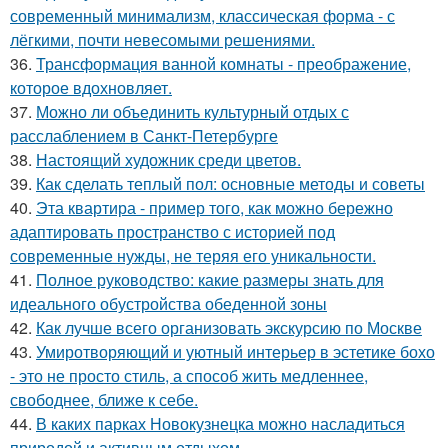
современный минимализм, классическая форма - с
лёгкими, почти невесомыми решениями.
36.
Трансформация ванной комнаты - преображение,
которое вдохновляет.
37.
Можно ли объединить культурный отдых с
расслаблением в Санкт-Петербурге
38.
Настоящий художник среди цветов.
39.
Как сделать теплый пол: основные методы и советы
40.
Эта квартира - пример того, как можно бережно
адаптировать пространство с историей под
современные нужды, не теряя его уникальности.
41.
Полное руководство: какие размеры знать для
идеального обустройства обеденной зоны
42.
Как лучше всего организовать экскурсию по Москве
43.
Умиротворяющий и уютный интерьер в эстетике бохо
- это не просто стиль, а способ жить медленнее,
свободнее, ближе к себе.
44.
В каких парках Новокузнецка можно насладиться
природой и активным отдыхом