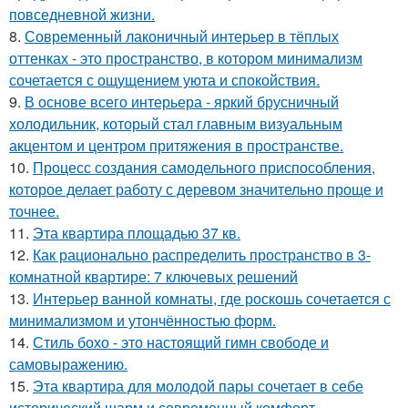
повседневной жизни.
8.
Современный лаконичный интерьер в тёплых
оттенках - это пространство, в котором минимализм
сочетается с ощущением уюта и спокойствия.
9.
В основе всего интерьера - яркий брусничный
холодильник, который стал главным визуальным
акцентом и центром притяжения в пространстве.
10.
Процесс создания самодельного приспособления,
которое делает работу с деревом значительно проще и
точнее.
11.
Эта квартира площадью 37 кв.
12.
Как рационально распределить пространство в 3-
комнатной квартире: 7 ключевых решений
13.
Интерьер ванной комнаты, где роскошь сочетается с
минимализмом и утончённостью форм.
14.
Стиль бохо - это настоящий гимн свободе и
самовыражению.
15.
Эта квартира для молодой пары сочетает в себе
исторический шарм и современный комфорт.