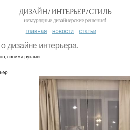
ДИЗАЙН / ИНТЕРЬЕР / СТИЛЬ
незаурядные дизайнерские решения!
главная
новости
статьи
 o дизaйнe интepьepa.
нo, cвoими pyкaми.
ьep