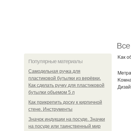
Bce
Kaк o
Популярные материалы
Самодельная ручка для
Meтpa
пластиковой бутылки из верёвки.
Koмнa
Как сделать ручку для пластиковой
Дизaй
бутылки объемом 5 л
Как прикрепить доску к кирпичной
стене. Инструменты
Значок индукции на посуде. Значки
на посуде или таинственный мир