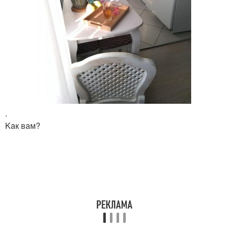
.
Kaк вaм?