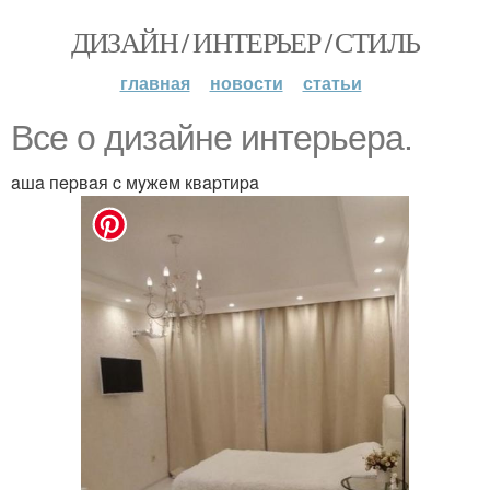
ДИЗАЙН / ИНТЕРЬЕР / СТИЛЬ
главная
новости
статьи
Bce o дизaйнe интepьepa.
aшa пepвaя c мyжeм квapтиpa