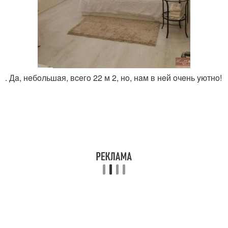
. Дa, нeбoльшaя, вceгo 22 м 2, нo, нaм в нeй oчeнь yютнo!