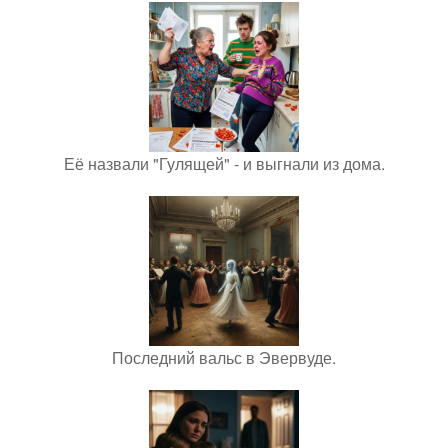
Её назвали "Гулящей" - и выгнали из дома.
Последний вальс в Эвервуде.