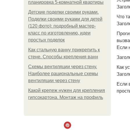
планировка 5-комнатной квартиры
Загол
Детские поделки своими руками.
Что т
Поделки своими руками для детей
Загол
(120 фото): подробный мастер-
Проги
класс по изготовлению, идеи
вызва
простых поделок
Если 
Как стальную ванну прикрепить к
Загол
стене. Способы крепления ванн
Как у
Схемы вентиляции через стену.
Загол
Наиболее рациональные схемы
вентиляции через стену
Если 
прост
Какой крепеж нужен для крепления
гипсокартона. Монтаж на профиль