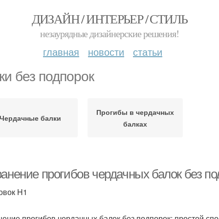
ДИЗАЙН / ИНТЕРЬЕР / СТИЛЬ
незаурядные дизайнерские решения!
главная
новости
статьи
ки без подпорок
Прогибы в чердачных
Чердачные балки
балках
ранение прогибов чердачных балок без по
овок H1
нение прогибов чердачных балок без подпорок: простой сп