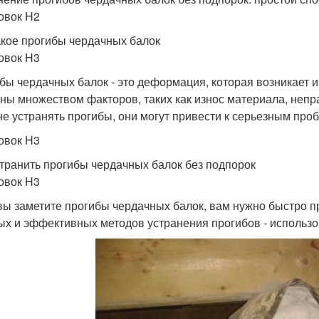
овок H2
акое прогибы чердачных балок
овок H3
бы чердачных балок - это деформация, которая возникает из
ны множеством факторов, таких как износ материала, непр
не устранять прогибы, они могут привести к серьезным про
овок H3
странить прогибы чердачных балок без подпорок
овок H3
вы заметите прогибы чердачных балок, вам нужно быстро п
ых и эффективных методов устранения прогибов - использ