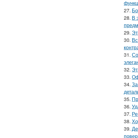
функц
27.
Бо
28.
В 
предм
29.
Эт
30.
Вс
контр
31.
Со
элега
32.
Эт
33.
Оф
34.
За
детал
35.
Пр
36.
Уд
37.
Ре
38.
Хо
39.
Де
повер