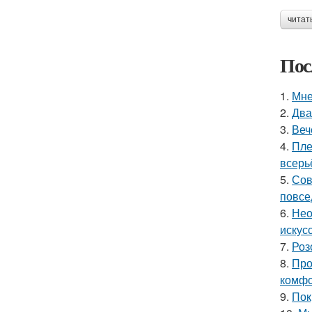
читат
Пос
1.
Мне
2.
Два
3.
Веч
4.
Пле
всерь
5.
Сов
повсе
6.
Нео
искус
7.
Роз
8.
Про
комфо
9.
Пок