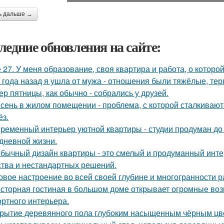
ь дальше →
ледние обновления на сайте:
 27. У меня образование, своя квартира и работа, о которой
 года назад я ушла от мужа - отношения были тяжёлые, тер
ер пятницы, как обычно - собрались у друзей.
сень в жилом помещении - проблема, с которой сталкивают
ёз.
ременный интерьер уютной квартиры - студии продуман до
дневной жизни.
бычный дизайн квартиры - это смелый и продуманный инте
ства и нестандартных решений.
овое настроение во всей своей глубине и многогранности р
сторная гостиная в большом доме открывает огромные воз
ртного интерьера.
рытие деревянного пола глубоким насыщенным чёрным цв