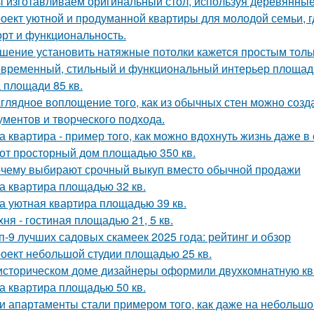
 изготавливаем оригинальный стол, используя деревянные 
оект уютной и продуманной квартиры для молодой семьи, г
рт и функциональность.
шение установить натяжные потолки кажется простым тольк
временный, стильный и функциональный интерьер площадь
 площади 85 кв.
глядное воплощение того, как из обычных стен можно созд
ументов и творческого подхода.
а квартира - пример того, как можно вдохнуть жизнь даже 
от просторный дом площадью 350 кв.
чему выбирают срочный выкуп вместо обычной продажи
а квартира площадью 32 кв.
а уютная квартира площадью 39 кв.
хня - гостиная площадью 21, 5 кв.
п-9 лучших садовых скамеек 2025 года: рейтинг и обзор
оект небольшой студии площадью 25 кв.
историческом доме дизайнеры оформили двухкомнатную кв
а квартира площадью 50 кв.
и апартаменты стали примером того, как даже на небольшо