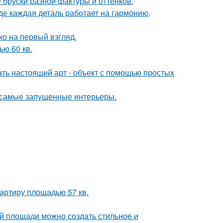
бруски разной фактуры и оттенков.
де каждая деталь работает на гармонию,
о на первый взгляд.
ю 60 кв.
ать настоящий арт - объект с помощью простых
в самые запущенные интерьеры.
артиру площадью 57 кв.
й площади можно создать стильное и