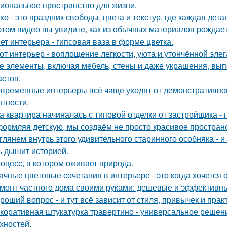
иональное пространство для жизни.
хо - это праздник свободы, цвета и текстур, где каждая де
этом видео вы увидите, как из обычных материалов рожда
ет интерьера - гипсовая ваза в форме цветка.
от интерьер - воплощение легкости, уюта и утончённой элег
е элементы, включая мебель, стены и даже украшения, вып
астов.
временные интерьеры всё чаще уходят от демонстративно
нтности.
а квартира начиналась с типовой отделки от застройщика -
ормляя детскую, мы создаём не просто красивое пространств
глянем внутрь этого удивительного старинного особняка - и
ь дышит историей.
оцесс, в котором оживает природа.
ачные цветовые сочетания в интерьере - это когда хочется 
монт частного дома своими руками: дешевые и эффективн
роший вопрос - и тут всё зависит от стиля, привычек и прак
коративная штукатурка травертино - универсальное решен
хностей.