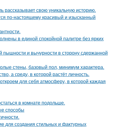
таль рассказывает свою уникальную историю.
ется по-настоящему красивый и изысканный
антности.
олнены в единой спокойной палитре без ярких
й пышности и вычурности в сторону сдержанной
 голые стены, базовый пол, минимум характера.
о, а среду, в которой растёт личность.
 откроем для себя атмосферу, в которой каждая
остаться в комнате подольше.
ые способы
тичности.
ие для создания стильных и фактурных