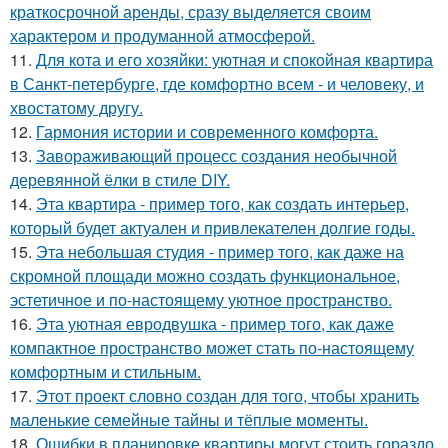
краткосрочной аренды, сразу выделяется своим
характером и продуманной атмосферой.
11.
Для кота и его хозяйки: уютная и спокойная квартира
в Санкт-петербурге, где комфортно всем - и человеку, и
хвостатому другу.
12.
Гармония истории и современного комфорта.
13.
Завораживающий процесс создания необычной
деревянной ёлки в стиле DIY.
14.
Эта квартира - пример того, как создать интерьер,
который будет актуален и привлекателен долгие годы.
15.
Эта небольшая студия - пример того, как даже на
скромной площади можно создать функциональное,
эстетичное и по-настоящему уютное пространство.
16.
Эта уютная евродвушка - пример того, как даже
компактное пространство может стать по-настоящему
комфортным и стильным.
17.
Этот проект словно создан для того, чтобы хранить
маленькие семейные тайны и тёплые моменты.
18.
Ошибки в планировке квартиры могут стоить гораздо