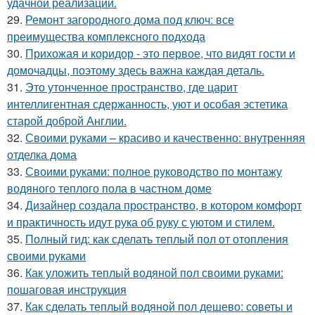
удачной реализации.
29.
Ремонт загородного дома под ключ: все
преимущества комплексного подхода
30.
Прихожая и коридор - это первое, что видят гости и
домочадцы, поэтому здесь важна каждая деталь.
31.
Это утонченное пространство, где царит
интеллигентная сдержанность, уют и особая эстетика
старой доброй Англии.
32.
Своими руками – красиво и качественно: внутренняя
отделка дома
33.
Своими руками: полное руководство по монтажу
водяного теплого пола в частном доме
34.
Дизайнер создала пространство, в котором комфорт
и практичность идут рука об руку с уютом и стилем.
35.
Полный гид: как сделать теплый пол от отопления
своими руками
36.
Как уложить теплый водяной пол своими руками:
пошаговая инструкция
37.
Как сделать теплый водяной пол дешево: советы и