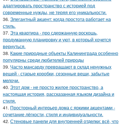
адаптировать пространство с историей под
современные нужды, не теряя его уникальности.
36.
Элегантный акцент: когда простота работает на
стиль.
37.
Эта квартира - про сдержанную роскошь,
продуманную планировку и уют, в который хочется
вернуться.
38.
Какие природные объекты Калининграда особенно
популярны среди любителей природы
39.
Часто мансарду превращают в склад ненужных
вещей - старые коробки, сезонные вещи, забытые
мелочи.
40.
Этот дом - не просто жилое пространство, а
настоящая история, рассказанная языком дизайна и
стиля.
41.
Просторный интерьер дома с яркими акцентами -
сочетание лёгкости, стиля и индивидуальности.
42.
Стеновые панели для внутренней отделки: всё, что