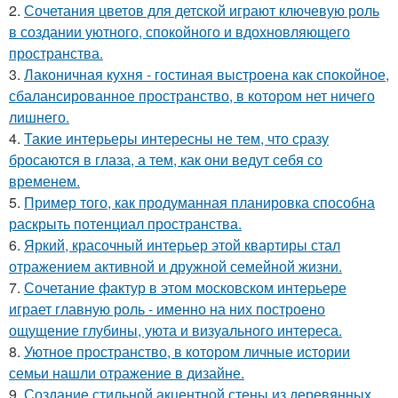
2.
Сочетания цветов для детской играют ключевую роль
в создании уютного, спокойного и вдохновляющего
пространства.
3.
Лаконичная кухня - гостиная выстроена как спокойное,
сбалансированное пространство, в котором нет ничего
лишнего.
4.
Такие интерьеры интересны не тем, что сразу
бросаются в глаза, а тем, как они ведут себя со
временем.
5.
Пример того, как продуманная планировка способна
раскрыть потенциал пространства.
6.
Яркий, красочный интерьер этой квартиры стал
отражением активной и дружной семейной жизни.
7.
Сочетание фактур в этом московском интерьере
играет главную роль - именно на них построено
ощущение глубины, уюта и визуального интереса.
8.
Уютное пространство, в котором личные истории
семьи нашли отражение в дизайне.
9.
Создание стильной акцентной стены из деревянных