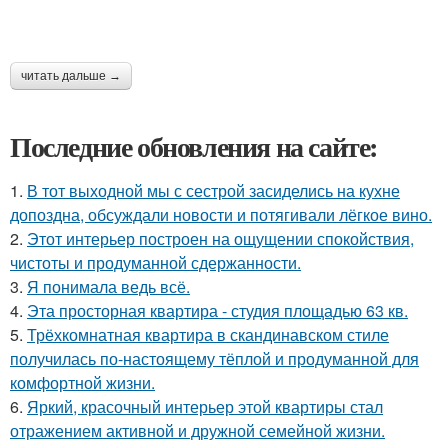
читать дальше →
Последние обновления на сайте:
1.
В тот выходной мы с сестрой засиделись на кухне
допоздна, обсуждали новости и потягивали лёгкое вино.
2.
Этот интерьер построен на ощущении спокойствия,
чистоты и продуманной сдержанности.
3.
Я понимала ведь всё.
4.
Эта просторная квартира - студия площадью 63 кв.
5.
Трёхкомнатная квартира в скандинавском стиле
получилась по-настоящему тёплой и продуманной для
комфортной жизни.
6.
Яркий, красочный интерьер этой квартиры стал
отражением активной и дружной семейной жизни.