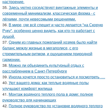
настроение.
35.
Здесь уютно соседствуют винтажные элементы и
современный минимализм, классическая форма - с
лёгкими, почти невесомыми решениями.
36.
В мире, где всё спешит и часто делается "на Скорую
Руку", особенно ценно видеть, как кто-то работает с
душой.
37.
Одним из главных пожеланий хозяев было найти
баланс между жизнью в мегаполисе, с его
стремительным ритмом, и ощущением природной
гармонии.
38.
Можно ли объединить культурный отдых с
расслаблением в Санкт-Петербурге
39.
Иногда хочется просто остановиться и посмотреть ….
40.
Уют вашего дома: как теплые водяные полы
улучшают комфорт жилища
41.
Монтаж водяного теплого пола в доме: полное
руководство для начинающих
42.
Полное руководство по установке водяного теплого