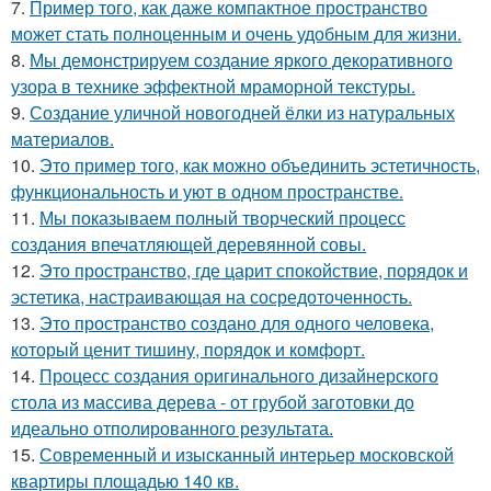
7.
Пример того, как даже компактное пространство
может стать полноценным и очень удобным для жизни.
8.
Мы демонстрируем создание яркого декоративного
узора в технике эффектной мраморной текстуры.
9.
Создание уличной новогодней ёлки из натуральных
материалов.
10.
Это пример того, как можно объединить эстетичность,
функциональность и уют в одном пространстве.
11.
Мы показываем полный творческий процесс
создания впечатляющей деревянной совы.
12.
Это пространство, где царит спокойствие, порядок и
эстетика, настраивающая на сосредоточенность.
13.
Это пространство создано для одного человека,
который ценит тишину, порядок и комфорт.
14.
Процесс создания оригинального дизайнерского
стола из массива дерева - от грубой заготовки до
идеально отполированного результата.
15.
Современный и изысканный интерьер московской
квартиры площадью 140 кв.