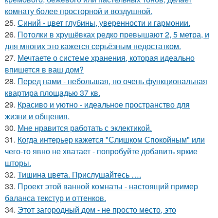
комнату более просторной и воздушной.
25.
Синий - цвет глубины, уверенности и гармонии.
26.
Потолки в хрущёвках редко превышают 2, 5 метра, и
для многих это кажется серьёзным недостатком.
27.
Мечтаете о системе хранения, которая идеально
впишется в ваш дом?
28.
Перед нами - небольшая, но очень функциональная
квартира площадью 37 кв.
29.
Красиво и уютно - идеальное пространство для
жизни и общения.
30.
Мне нравится работать с эклектикой.
31.
Когда интерьер кажется "Слишком Спокойным" или
чего-то явно не хватает - попробуйте добавить яркие
шторы.
32.
Тишина цвета. Прислушайтесь ….
33.
Проект этой ванной комнаты - настоящий пример
баланса текстур и оттенков.
34.
Этот загородный дом - не просто место, это