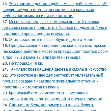
16.
Эта квартира для молодой семьи с ребёнком создаёт
ощущение уюта и тепла, несмотря на изначально
небольшие комнаты и низкие потолки.
17.
Мы показываем, как с помощью простой техники
декупажа можно превратить обычный предмет мебели в
настоящее произведение искусства.
18.
Этим средством вы всю обувь в доме отмоете!
19.
Процесс создания деревянной мебели в мастерской,
где каждое действие мастера превращает простые доски
в прочный и красивый предмет интерьера.
20.
На площади 46 кв.
21.
Таймлапс превращения дерева и смолы в искусство.
22.
Это короткое видео демонстрирует увлекательный
процесс создания красивого журнального столика и
приставных столиков из клена.
23.
Крошечный столик может стать настоящей
изюминкой интерьера, если подойти к нему творчески.
24.
Светлая мебель, например в оттенках белого,
кремового, бежевого или пастельных тонов, делает