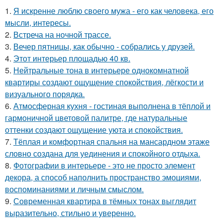
1.
Я искренне люблю своего мужа - его как человека, его
мысли, интересы.
2.
Встреча на ночной трассе.
3.
Вечер пятницы, как обычно - собрались у друзей.
4.
Этот интерьер площадью 40 кв.
5.
Нейтральные тона в интерьере однокомнатной
квартиры создают ощущение спокойствия, лёгкости и
визуального порядка.
6.
Атмосферная кухня - гостиная выполнена в тёплой и
гармоничной цветовой палитре, где натуральные
оттенки создают ощущение уюта и спокойствия.
7.
Тёплая и комфортная спальня на мансардном этаже
словно создана для уединения и спокойного отдыха.
8.
Фотографии в интерьере - это не просто элемент
декора, а способ наполнить пространство эмоциями,
воспоминаниями и личным смыслом.
9.
Современная квартира в тёмных тонах выглядит
выразительно, стильно и уверенно.