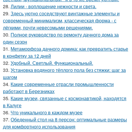
28.
Лилии - воплощение нежности и света.
29.
Здесь уютно соседствуют винтажные элементы и
современный минимализм, классическая форма - с
лёгкими, почти невесомыми решениями.
30.
Полное руководство по ремонту дачного дома за
один сезон
31.
Метаморфоза дачного домика: как превратить старье
в конфетку за 12 дней
32.
Удобный. Светлый. Функциональный.
33.
Установка водяного тёплого пола без стяжки: шаг за
шагом
34.
Какие современные отрасли промышленности
работают в Березниках
35.
Какие музеи, связанные с космонавтикой, находятся
в Калуге
36.
Что уникального в каждом музее
37.
Обеденный стол на 8 персон: оптимальные размеры
для комфортного использования