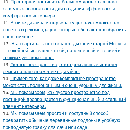
10.
Просторная гостиная в большом доме открывает
огромные возможности для создания эффектного и
комфортного интерьера.
11.
В мире дизайна интерьера существует множество
советов и рекомендаций, которые обещают преобразить
ваше жилище.
12.
Эта квартира словно хранит дыхание старой Москвы
- спокойной, интеллигентной, наполненной историей и
тонким чувством стиля.
13.
Уютное пространство, в котором личные истории
семьи нашли отражение в дизайне.
14.
Пример того, как даже компактное пространство
может стать полноценным и очень удобным для жизни.
15.
Мы показываем, как пустое пространство под
лестницей превращается в функциональный и стильный
элемент интерьера.
16.
Мы показываем простой и доступный способ
превратить обычные деревянные поддоны в удобную
приподнятую грядку для дачи или сада.