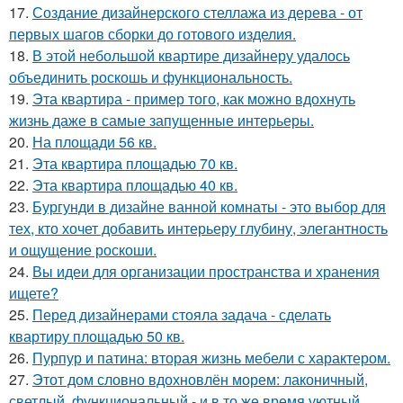
17.
Создание дизайнерского стеллажа из дерева - от
первых шагов сборки до готового изделия.
18.
В этой небольшой квартире дизайнеру удалось
объединить роскошь и функциональность.
19.
Эта квартира - пример того, как можно вдохнуть
жизнь даже в самые запущенные интерьеры.
20.
На площади 56 кв.
21.
Эта квартира площадью 70 кв.
22.
Эта квартира площадью 40 кв.
23.
Бургунди в дизайне ванной комнаты - это выбор для
тех, кто хочет добавить интерьеру глубину, элегантность
и ощущение роскоши.
24.
Вы идеи для организации пространства и хранения
ищете?
25.
Перед дизайнерами стояла задача - сделать
квартиру площадью 50 кв.
26.
Пурпур и патина: вторая жизнь мебели с характером.
27.
Этот дом словно вдохновлён морем: лаконичный,
светлый, функциональный - и в то же время уютный.