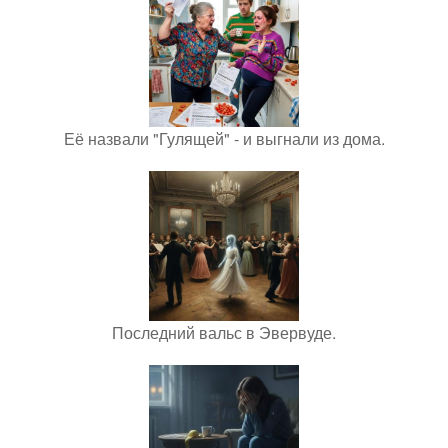
Её назвали "Гулящей" - и выгнали из дома.
Последний вальс в Эвервуде.