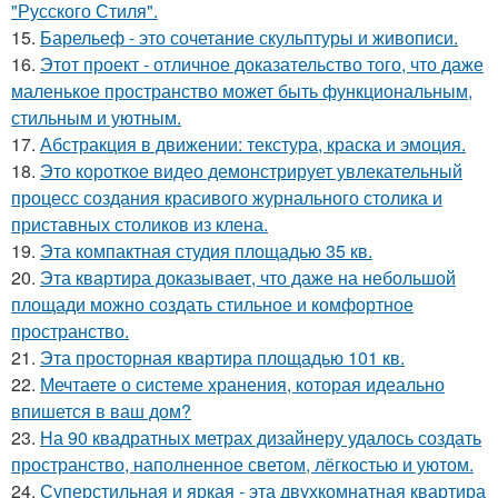
"Русского Стиля".
15.
Барельеф - это сочетание скульптуры и живописи.
16.
Этот проект - отличное доказательство того, что даже
маленькое пространство может быть функциональным,
стильным и уютным.
17.
Абстракция в движении: текстура, краска и эмоция.
18.
Это короткое видео демонстрирует увлекательный
процесс создания красивого журнального столика и
приставных столиков из клена.
19.
Эта компактная студия площадью 35 кв.
20.
Эта квартира доказывает, что даже на небольшой
площади можно создать стильное и комфортное
пространство.
21.
Эта просторная квартира площадью 101 кв.
22.
Мечтаете о системе хранения, которая идеально
впишется в ваш дом?
23.
На 90 квадратных метрах дизайнеру удалось создать
пространство, наполненное светом, лёгкостью и уютом.
24.
Суперстильная и яркая - эта двухкомнатная квартира