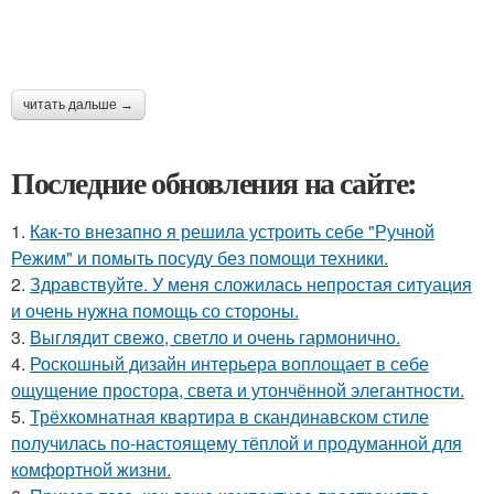
читать дальше →
Последние обновления на сайте:
1.
Как-то внезапно я решила устроить себе "Ручной
Режим" и помыть посуду без помощи техники.
2.
Здравствуйте. У меня сложилась непростая ситуация
и очень нужна помощь со стороны.
3.
Выглядит свежо, светло и очень гармонично.
4.
Роскошный дизайн интерьера воплощает в себе
ощущение простора, света и утончённой элегантности.
5.
Трёхкомнатная квартира в скандинавском стиле
получилась по-настоящему тёплой и продуманной для
комфортной жизни.