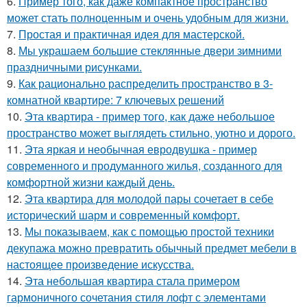
6.
Пример того, как даже компактное пространство
может стать полноценным и очень удобным для жизни.
7.
Простая и практичная идея для мастерской.
8.
Мы украшаем большие стеклянные двери зимними
праздничными рисунками.
9.
Как рационально распределить пространство в 3-
комнатной квартире: 7 ключевых решений
10.
Эта квартира - пример того, как даже небольшое
пространство может выглядеть стильно, уютно и дорого.
11.
Эта яркая и необычная евродвушка - пример
современного и продуманного жилья, созданного для
комфортной жизни каждый день.
12.
Эта квартира для молодой пары сочетает в себе
исторический шарм и современный комфорт.
13.
Мы показываем, как с помощью простой техники
декупажа можно превратить обычный предмет мебели в
настоящее произведение искусства.
14.
Эта небольшая квартира стала примером
гармоничного сочетания стиля лофт с элементами