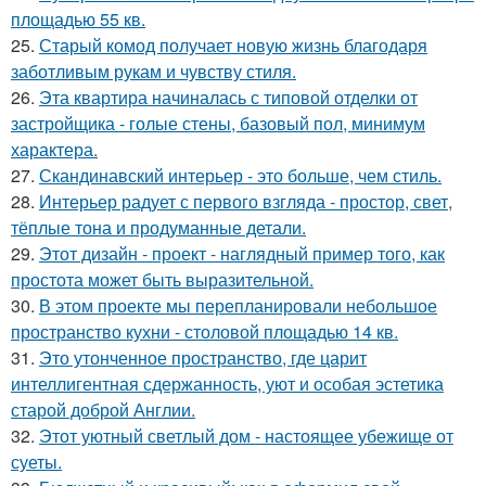
площадью 55 кв.
25.
Старый комод получает новую жизнь благодаря
заботливым рукам и чувству стиля.
26.
Эта квартира начиналась с типовой отделки от
застройщика - голые стены, базовый пол, минимум
характера.
27.
Скандинавский интерьер - это больше, чем стиль.
28.
Интерьер радует с первого взгляда - простор, свет,
тёплые тона и продуманные детали.
29.
Этот дизайн - проект - наглядный пример того, как
простота может быть выразительной.
30.
В этом проекте мы перепланировали небольшое
пространство кухни - столовой площадью 14 кв.
31.
Это утонченное пространство, где царит
интеллигентная сдержанность, уют и особая эстетика
старой доброй Англии.
32.
Этот уютный светлый дом - настоящее убежище от
суеты.