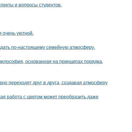
спекты и вопросы студентов.
и очень уютной.
оздать по-настоящему семейную атмосферу.
.
философия, основанная на принципах порядка,
авно переходят друг в друга, создавая атмосферу
лая работа с цветом может преобразить даже