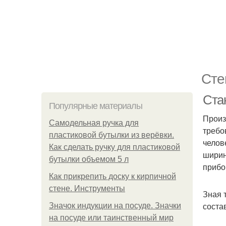
Сте
Ста
Популярные материалы
Произ
Самодельная ручка для
требо
пластиковой бутылки из верёвки.
челов
Как сделать ручку для пластиковой
ширин
бутылки объемом 5 л
прибо
Как прикрепить доску к кирпичной
стене. Инструменты
Зная 
соста
Значок индукции на посуде. Значки
на посуде или таинственный мир