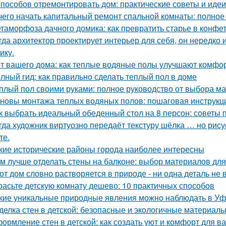
способов отремонтировать дом: практические советы и идеи
чего начать капитальный ремонт спальной комнаты: полное
таморфоза дачного домика: как превратить старье в конфет
гда архитектор проектирует интерьер для себя, он нередко 
ику.
т вашего дома: как теплые водяные полы улучшают комфо
лный гид: как правильно сделать теплый пол в доме
плый пол своими руками: полное руководство от выбора ма
новы монтажа теплых водяных полов: пошаговая инструкц
к выбрать идеальный обеденный стол на 8 персон: советы 
гда художник виртуозно передаёт текстуру шёлка … но рисует
те.
кие исторические районы города наиболее интересны
м лучше отделать стены на балконе: выбор материалов дл
от дом словно растворяется в природе - ни одна деталь не
расьте детскую комнату дешево: 10 практичных способов
кие уникальные природные явления можно наблюдать в У
делка стен в детской: безопасные и экологичные материал
ормление стен в детской: как создать уют и комфорт для в