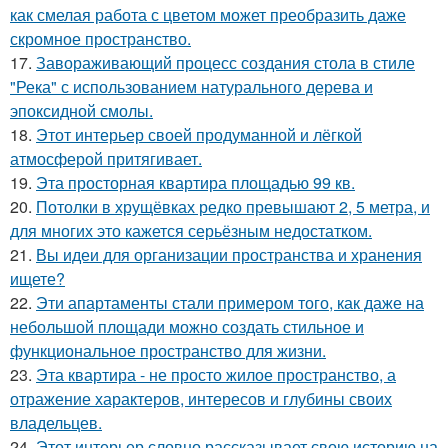
как смелая работа с цветом может преобразить даже
скромное пространство.
17.
Завораживающий процесс создания стола в стиле
"Река" с использованием натурального дерева и
эпоксидной смолы.
18.
Этот интерьер своей продуманной и лёгкой
атмосферой притягивает.
19.
Эта просторная квартира площадью 99 кв.
20.
Потолки в хрущёвках редко превышают 2, 5 метра, и
для многих это кажется серьёзным недостатком.
21.
Вы идеи для организации пространства и хранения
ищете?
22.
Эти апартаменты стали примером того, как даже на
небольшой площади можно создать стильное и
функциональное пространство для жизни.
23.
Эта квартира - не просто жилое пространство, а
отражение характеров, интересов и глубины своих
владельцев.
24.
Этот интерьер словно рассказывает свою историю на