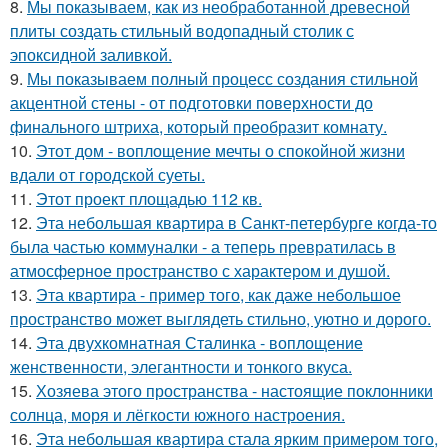
8.
Мы показываем, как из необработанной древесной
плиты создать стильный водопадный столик с
эпоксидной заливкой.
9.
Мы показываем полный процесс создания стильной
акцентной стены - от подготовки поверхности до
финального штриха, который преобразит комнату.
10.
Этот дом - воплощение мечты о спокойной жизни
вдали от городской суеты.
11.
Этот проект площадью 112 кв.
12.
Эта небольшая квартира в Санкт-петербурге когда-то
была частью коммуналки - а теперь превратилась в
атмосферное пространство с характером и душой.
13.
Эта квартира - пример того, как даже небольшое
пространство может выглядеть стильно, уютно и дорого.
14.
Эта двухкомнатная Сталинка - воплощение
женственности, элегантности и тонкого вкуса.
15.
Хозяева этого пространства - настоящие поклонники
солнца, моря и лёгкости южного настроения.
16.
Эта небольшая квартира стала ярким примером того,